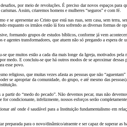
os desafios, por meio de revoluções. É preciso dar novos espaços para
 carismas. Assim, criaremos homens e mulheres “seguros” e com fé.
simo e se apresentar ao Cristo que está nas ruas, sem casa, sem terra
ndo enquanto os irmãos estão lá fora sofrendo as diversas formas de 
lusive, formando grupos de estudos bíblicos, conforme já vem acontece
os e agentes transformadores, que atuem não só pregando a espera de
se que muitos estão a cada dia mais longe da Igreja, motivados pela m
e por medo. E concluiu-se que há outros modos de se aproximar dessas 
ara esse povo.
ismo religioso, que muitas vezes afasta as pessoas que não “aguentam”
poder se apropriar da comunidade, do grupo, e até mesmo das pessoas).
stituição.
as a partir do “medo do pecado”. Não devemos pecar, mas não devemos
Se for condicionante, infelizmente, nossos esforços serão completament
tionar até onde é saudável para a Instituição fundamentalismo em rel
tar preparada para o novo/dinâmico/atraente e ser capaz de superar as b