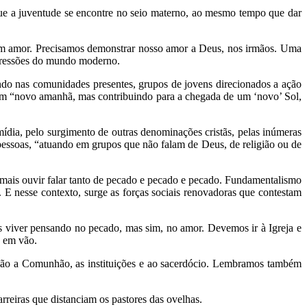
 que a juventude se encontre no seio materno, ao mesmo tempo que dar
, sem amor. Precisamos demonstrar nosso amor a Deus, nos irmãos. Uma
opressões do mundo moderno.
ndo nas comunidades presentes, grupos de jovens direcionados a ação
 um “novo amanhã, mas contribuindo para a chegada de um ‘novo’ Sol,
ídia, pelo surgimento de outras denominações cristãs, pelas inúmeras
pessoas, “atuando em grupos que não falam de Deus, de religião ou de
 mais ouvir falar tanto de pecado e pecado e pecado. Fundamentalismo
 E nesse contexto, surge as forças sociais renovadoras que contestam
 viver pensando no pecado, mas sim, no amor. Devemos ir à Igreja e
e em vão.
ação a Comunhão, as instituições e ao sacerdócio. Lembramos também
arreiras que distanciam os pastores das ovelhas.