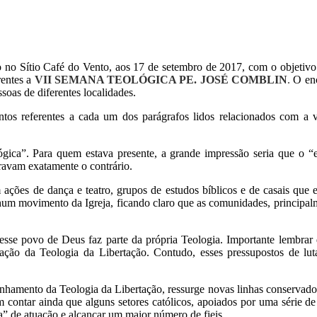
o no Sítio Café do Vento, aos 17 de setembro de 2017, com o objetivo 
entes a
VII SEMANA TEOLÓGICA PE. JOSÉ COMBLIN
.
O enc
as de diferentes localidades.
entos referentes a cada um dos parágrafos lidos relacionados com 
gica”. Para quem estava presente, a grande impressão seria que o “
ravam exatamente o contrário.
ções de dança e teatro, grupos de estudos bíblicos e de casais que e
hum movimento da Igreja, ficando claro que as comunidades, principalm
esse povo de Deus faz parte da própria Teologia. Importante lembrar
ação da Teologia da Libertação. Contudo, esses pressupostos de luta 
hamento da Teologia da Libertação, ressurge novas linhas conservador
em contar ainda que alguns setores católicos, apoiados por uma série 
” de atuação e alcançar um maior número de fieis.