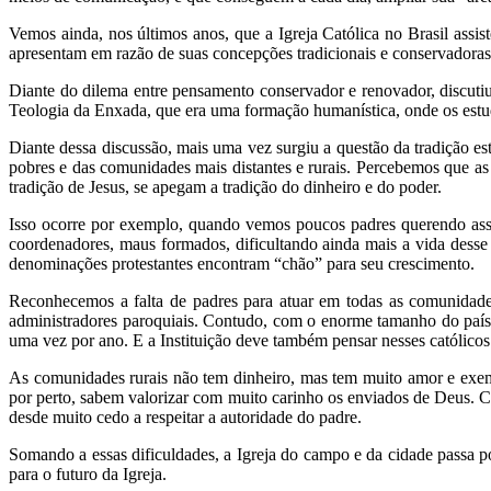
Vemos ainda, nos últimos anos, que a Igreja Católica no Brasil assis
apresentam em razão de suas concepções tradicionais e conservadoras
Diante do dilema entre pensamento conservador e renovador, discutiu
Teologia da Enxada, que era uma formação humanística, onde os estu
Diante dessa discussão, mais uma vez surgiu a questão da tradição es
pobres e das comunidades mais distantes e rurais. Percebemos que as
tradição de Jesus, se apegam a tradição do dinheiro e do poder.
Isso ocorre por exemplo, quando vemos poucos padres querendo assu
coordenadores, maus formados, dificultando ainda mais a vida dess
denominações protestantes encontram “chão” para seu crescimento.
Reconhecemos a falta de padres para atuar em todas as comunidades
administradores paroquiais. Contudo, com o enorme tamanho do país,
uma vez por ano. E a Instituição deve também pensar nesses católicos
As comunidades rurais não tem dinheiro, mas tem muito amor e exem
por perto, sabem valorizar com muito carinho os enviados de Deus. 
desde muito cedo a respeitar a autoridade do padre.
Somando a essas dificuldades, a Igreja do campo e da cidade passa p
para o futuro da Igreja.