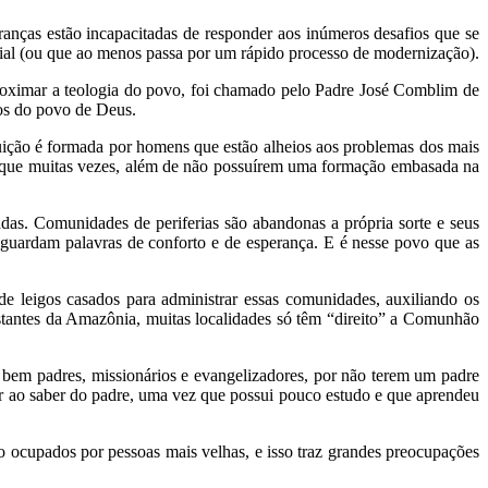
eranças estão incapacitadas de responder aos inúmeros desafios que se
rial (ou que ao menos passa por um rápido processo de modernização).
aproximar a teologia do povo, foi chamado pelo Padre José Comblim de
os do povo de Deus.
ituição é formada por homens que estão alheios aos problemas dos mais
s e que muitas vezes, além de não possuírem uma formação embasada na
as. Comunidades de periferias são abandonas a própria sorte e seus
guardam palavras de conforto e de esperança. E é nesse povo que as
e leigos casados para administrar essas comunidades, auxiliando os
stantes da Amazônia, muitas localidades só têm “direito” a Comunhão
bem padres, missionários e evangelizadores, por não terem um padre
r ao saber do padre, uma vez que possui pouco estudo e que aprendeu
o ocupados por pessoas mais velhas, e isso traz grandes preocupações