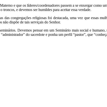
 Materno e que os líderes/coordenadores passem a se enxergar como uma
o troncos, e devemos ser humildes para aceitar essa verdade.
das das congregações religiosas foi destacada, uma vez que essas mul
 não dispõe de tais serviçais do Senhor.
dos seminários. Devemos pensar em um Seminário mais social e humano,
l “administrador” do sacerdote e ponha um perfil “pastor”, que “conheç