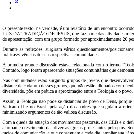
O presente texto, na verdade, é um relatório de um encontro ocorrid
LUZ DA TRADIÇÃO DE JESUS, que faz parte das atividades refer
de apresentação, com um grupo formado por aproximadamente 20 pesso
Durante as reflexões, surgiram vários questionamentos/posicionam
práticas/vivências de suas respectivas comunidades.
A primeira grande discussão estava relacionada com o termo “Teoló
Contudo, logo foram aparecendo situações comunitárias que demonst
Nas comunidades estão surgindo grupos de jovens que desenvolvem a
distante de cada um desses grupos, que não estão alinhados com nen
diversidade, põe em prática a aproximação entre a Teologia e o povo.
Assim, a Teologia não pode se distanciar de povo de Deus, porque 
Vaticano II e no Brasil pela ação dos padres que seguiam a orient
minimizando argumentos de tão valiosa discussão.
Com a queda da atuação dos movimentos pastorais, das CEB e o defin
alarmante crescimento das diversas igrejas protestantes pelo país. S
meios de comunicação, e que conseguem a cada dia, ampliar sua “área