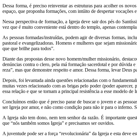
Dessa forma, é preciso reinventar as estruturas para acolher os nov
espaço, que proponha formações, com intúito de despertar vocações e
Nessa perspectiva de formação, a Igreja deve sair dos pés do Santís
vez que é muito conveniente está dentro do templo, apenas contempla
As pessoas formadas/instruídas, podem agir de diversas formas, inc
pastoral e evangelizadoras. Homens e mulheres que sejam missionári
que que brilhe para todos”.
Diante das propostas desse novo homem/mulher missionário, destacou-
denúncias contra o clero, pela má formação sacerdotal e por dúvida 
reza”, mas que demonstre respeito e amor. Dessa forma, levar Deus p
Depois, foi levantada ainda questões relacionadas com o fundamental
muitas vezes relacionado com as brigas pelo poder (poder aparecer, 
essa relação e que se tornam a principal resistência a esse modelo de In
Concluímos então que é preciso parar de buscar o jovem e as pesso
ser Igreja por amor, e não como condição para não ir para o inferno. 
A Igreja não tem dono, nem tem senhor da razão. É importante ques
que “nós também somos Igreja” e precisamos ser ouvidos.
A juventude pode ser a força “revolucionária” da Igreja e esta deve es