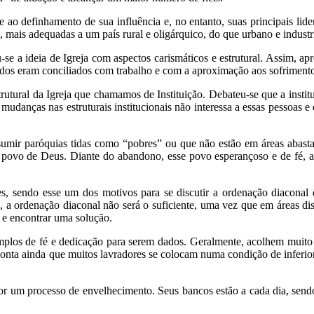
te ao definhamento de sua influência e, no entanto, suas principais lid
, mais adequadas a um país rural e oligárquico, do que urbano e indust
-se a ideia de Igreja com aspectos carismáticos e estrutural. Assim, 
dos eram conciliados com trabalho e com a aproximação aos sofriment
trutural da Igreja que chamamos de Instituição. Debateu-se que a inst
 mudanças nas estruturais institucionais não interessa a essas pessoa
mir paróquias tidas como “pobres” ou que não estão em áreas abastad
e povo de Deus. Diante do abandono, esse povo esperançoso e de fé, a
, sendo esse um dos motivos para se discutir a ordenação diaconal d
 a ordenação diaconal não será o suficiente, uma vez que em áreas di
 e encontrar uma solução.
plos de fé e dedicação para serem dados. Geralmente, acolhem muito 
Conta ainda que muitos lavradores se colocam numa condição de inferio
or um processo de envelhecimento. Seus bancos estão a cada dia, send