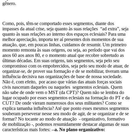
gênero.
Como, pois, têm-se comportado esses segmentos, diante dos
impasses da atual crise, seja quanto às suas relações “ad extra”, seja
quanto às suas relações ao interno dos espaços eclesiais? Para uma
melhor apreciação, importa ter aí presentes dois momentos de sua
atuação, que, em poucas linhas, cuidamos de resumir. Um primeiro
momento remonta às suas origens, ou seja, ao período que vai dos
anos 60 aos anos 80, e o momento atual que recobre sobretudo as
últimas décadas. Em suas origens, tais segmentos, seja pelo seu
compromisso com os empobrecidos, seja pelo seu modo de atuar, de
organizar-se, de prover sua formação e de se mobilizar, tiveram uma
influência decisiva nas organizações de base de nossa sociedade.
Não é, com efeito, por acaso que várias das atuais forças sociais
civis nasceram daqueles ou naqueles segmentos eclesiais. Quem
não sabe de onde vem o MST (da CPT)? Quem não se lembra do
lugar ocupado por esses segmentos eclesiais na formação do PT e da
CUT? De onde vieram numerosos dos seus militantes? Como se
explica tamanha influência? Até que ponto esses mesmos segmentos
souberam perseverar nesse seu modo de agir, de se organizar e de se
formar? No tocante ao modo de atuação - organizativo, formativo
de mobilização -, podemos resumidamente destacar algumas de suas
características mais fortes: --
a. No plano organizativo: