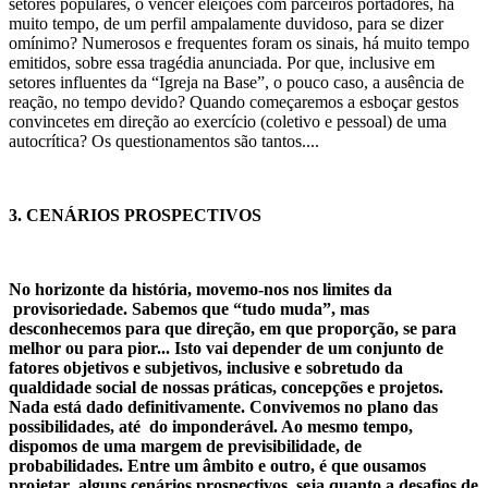
setores populares, o vencer eleições com parceiros portadores, há
muito tempo, de um perfil ampalamente duvidoso, para se dizer
omínimo? Numerosos e frequentes foram os sinais, há muito tempo
emitidos, sobre essa tragédia anunciada. Por que, inclusive em
setores influentes da “Igreja na Base”, o pouco caso, a ausência de
reação, no tempo devido? Quando começaremos a esboçar gestos
convincetes em direção ao exercício (coletivo e pessoal) de uma
autocrítica? Os questionamentos são tantos....
3. CENÁRIOS PROSPECTIVOS
No horizonte da história, movemo-nos nos limites da
provisoriedade. Sabemos que “tudo muda”, mas
desconhecemos para que direção, em que proporção, se para
melhor ou para pior... Isto vai depender de um conjunto de
fatores objetivos e subjetivos, inclusive e sobretudo da
qualdidade social de nossas práticas, concepções e projetos.
Nada está dado definitivamente. Convivemos no plano das
possibilidades, até do imponderável. Ao mesmo tempo,
dispomos de uma margem de previsibilidade, de
probabilidades. Entre um âmbito e outro, é que ousamos
projetar alguns cenários prospectivos, seja quanto a desafios de