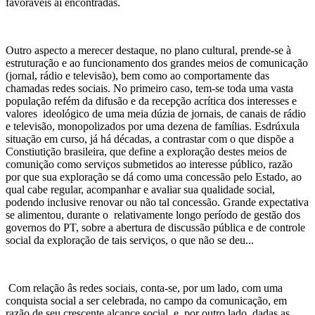
favoráveis aí encontradas.
Outro aspecto a merecer destaque, no plano cultural, prende-se à
estruturação e ao funcionamento dos grandes meios de comunicação
(jornal, rádio e televisão), bem como ao comportamente das
chamadas redes sociais. No primeiro caso, tem-se toda uma vasta
população refém da difusão e da recepção acrítica dos interesses e
valores ideológico de uma meia dúzia de jornais, de canais de rádio
e televisão, monopolizados por uma dezena de famílias. Esdrúxula
situação em curso, já há décadas, a contrastar com o que dispõe a
Constiutição brasileira, que define a exploração destes meios de
comunição como serviços submetidos ao interesse público, razão
por que sua exploração se dá como uma concessão pelo Estado, ao
qual cabe regular, acompanhar e avaliar sua qualidade social,
podendo inclusive renovar ou não tal concessão. Grande expectativa
se alimentou, durante o relativamente longo período de gestão dos
governos do PT, sobre a abertura de discussão pública e de controle
social da exploração de tais serviços, o que não se deu...
Com relação âs redes sociais, conta-se, por um lado, com uma
conquista social a ser celebrada, no campo da comunicação, em
razão de seu crescente alcance social, e, por outro lado, dadas as