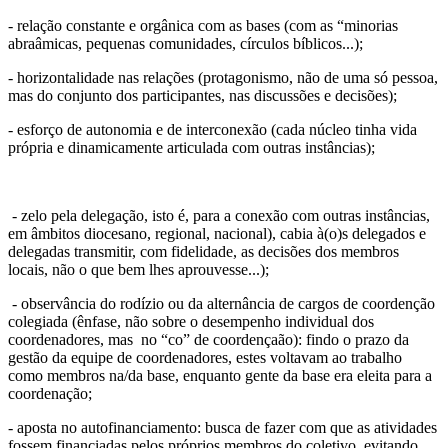
- relação constante e orgânica com as bases (com as “minorias
abraâmicas, pequenas comunidades, círculos bíblicos...);
- horizontalidade nas relações (protagonismo, não de uma só pessoa,
mas do conjunto dos participantes, nas discussões e decisões);
- esforço de autonomia e de interconexão (cada núcleo tinha vida
própria e dinamicamente articulada com outras instâncias);
- zelo pela delegação, isto é, para a conexão com outras instâncias,
em âmbitos diocesano, regional, nacional), cabia à(o)s delegados e
delegadas transmitir, com fidelidade, as decisões dos membros
locais, não o que bem lhes aprouvesse...);
- observância do rodízio ou da alternância de cargos de coordenção
colegiada (ênfase, não sobre o desempenho individual dos
coordenadores, mas no “co” de coordençaão): findo o prazo da
gestão da equipe de coordenadores, estes voltavam ao trabalho
como membros na/da base, enquanto gente da base era eleita para a
coordenação;
- aposta no autofinanciamento: busca de fazer com que as atividades
fossem financiadas pelos próprios membros do coletivo, evitando