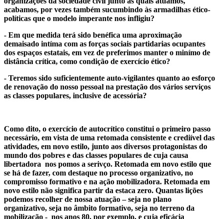
organizações da sociedade civil junto às quais atuamos,
acabamos, por vezes também sucumbindo às armadilhas ético-
políticas que o modelo imperante nos infligiu?
- Em que medida terá sido benéfica uma aproximação
demaisado intíma com as forças sociais partidarias ocupantes
dos espaços estatais, em vez de preferimos manter o minímo de
distância crítica, como condição de exercício ético?
- Teremos sido suficientemente auto-vigilantes quanto ao esforço
de renovação do nosso pessoal na prestação dos vários serviços
as classes populares, inclusive de acessória?
Como dito, o exercício de autocrítico constitui o primeiro passo
necessário, em vista de uma retomada consistente e crediível das
atividades, em novo estilo, junto aos diversos protagonistas do
mundo dos pobres e das classes populares de cuja causa
libertadora nos pomos a serivço. Retomada em novo estilo que
se há de fazer, com destaque no processo organizativo, no
compromisso formativo e na ação mobilizadora. Retomada em
novo estilo não significa partir da estaca zero. Quantas lições
podemos recolher de nossa atuação – seja no plano
organizativo, seja no âmbito formativo, seja no terreno da
mobilização - nos anos 80, por exemplo, e cuja eficácia