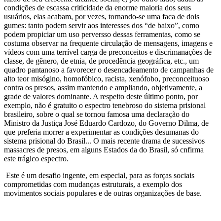
condições de escassa criticidade da enorme maioria dos seus
usuários, elas acabam, por vezes, tornando-se uma faca de dois
gumes: tanto podem servir aos interesses dos “de baixo”, como
podem propiciar um uso perversso dessas ferramentas, como se
costuma observar na frequente circulação de mensagens, imagens e
vídeos com uma terrível carga de preconceitos e discrimanações de
classe, de gênero, de etnia, de procedência geográfica, etc., um
quadro pantanoso a favorecer o desencadeamento de campanhas de
alto teor misógino, homofóbico, racista, xenófobo, preconceituoso
contra os presos, assim mantendo e ampliando, objetivamente, a
grade de valores dominante. A respeito deste último ponto, por
exemplo, não é gratuito o espectro tenebroso do sistema prisional
brasileiro, sobre o qual se tornou famosa uma declaração do
Ministro da Justiça José Eduardo Cardozo, do Governo Dilma, de
que preferia morrer a experimentar as condições desumanas do
sistema prisional do Brasil... O mais recente drama de sucessivos
massacres de presos, em alguns Estados da do Brasil, só cnfirma
este trágico espectro.
Este é um desafio ingente, em especial, para as forças sociais
comprometidas com mudanças estruturais, a exemplo dos
movimentos sociais populares e de outras organizações de base.