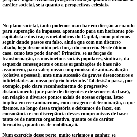
caráter societal, seja quanto a perspectivas eclesiais.
No plano societal, tanto podemos marchar em direção acenando
para superação de impasses, apontando para um horizonte pós-
capitalista e dos traços metabólicos do Capital, como podemos
seguir dando passos em falso, ainda que com um discurso
afiado, logo desmentido pela força do concreto. Neste último
caso, como isto pode dar-se? Primeiro, se as forças de
transformação, os movimetnos sociais populares, sindicais, da
esquerda conssequente e outras organizações de base não
assumirem, para valer, nosso compromisso de auto-avaliação
(coletiva e pessoal), ante uma sucessão de graves desencontros e
infidelidades ao nosso próprio horizonte. Tal desisão passa, por
exemplo, pelo claro reconhecimetno do progressivo
distanciamento (por parte de dirigentes e de setorers da base),
em relação a diversos pontos axiais de nossas origens. Istoo
implica em reexaminarmos, com coragem e determinação, o que
fizemos, ao longo dessa trajetória e deixamos de fazer, em
consonância e em discrepância desses compromissos de base:
tanto os de naturza organizativa, quanto os de caráter
formativo, quanto os de mobilizaçaõ.
Num exercício desse porte, muito teríamos a ganhar, se