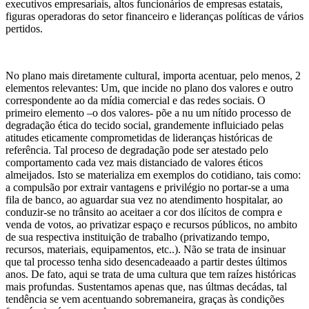
executivos empresariais, altos funcionários de empresas estatais,
figuras operadoras do setor financeiro e lideranças políticas de vários
pertidos.
No plano mais diretamente cultural, importa acentuar, pelo menos, 2
elementos relevantes: Um, que incide no plano dos valores e outro
correspondente ao da mídia comercial e das redes sociais. O
primeiro elemento –o dos valores- põe a nu um nítido processo de
degradação ética do tecido social, grandemente influiciado pelas
atitudes eticamente comprometidas de lideranças históricas de
referência. Tal proceso de degradação pode ser atestado pelo
comportamento cada vez mais distanciado de valores éticos
almeijados. Isto se materializa em exemplos do cotidiano, tais como:
a compulsão por extrair vantagens e privilégio no portar-se a uma
fila de banco, ao aguardar sua vez no atendimento hospitalar, ao
conduzir-se no trânsito ao aceitaer a cor dos ilícitos de compra e
venda de votos, ao privatizar espaço e recursos públicos, no ambito
de sua respectiva instituição de trabalho (privatizando tempo,
recursos, materiais, equipamentos, etc..). Não se trata de insinuar
que tal processo tenha sido desencadeaado a partir destes últimos
anos. De fato, aqui se trata de uma cultura que tem raízes históricas
mais profundas. Sustentamos apenas que, nas últmas decádas, tal
tendência se vem acentuando sobremaneira, graças às condições