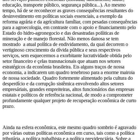
educação, transporte público, segurança pública...). Ao mesmo
tempo, há de se reconhecer as graves consequências resultantes do
desinvestimento em políticas sociais essenciais, a exemplo da
reforma agrária e da agrícultura famíliar, com pesadas consequências
para a agroecologia, em contraste com o apoio e financiamento pelo
Estado do hidro-agronegocio e das desastradas políiticas de
mineração e de manejo florestal. Não menos danosa se tem
mostrado a atual política de endividamento, da qual decorrem o
vertiginoso crescimento da dívida pública e seus respectivos
serviços, sem esquecermos a exorbitante lucratividade obtida pelo
setor financeiro e çelas transnacionais que atuam nos setores
estratégicos da econômia brasileira. Eis alguns traços de nossa
economia, a indicarem um quadro tenebroso para a enorme mairoia
de nossa sociedade. Quadro fortemente alimentado pela cultura do
desperdício e da corrupção sistêmica envolvendo altos setores
empresáriais, grandes empreiteiras, altos funcionários das empresas
estatais e políticos de referência nacional, de modo a comprometer
profundamente qualquer projeto de recuperação econômica de curto
prazo.
Ainda na esfera econômica, este mesmo quadro sombrio é agravado
por várias outras políticas econômica em curso, tais como a política
tributária, a política trabalhista e a política previdenciária. Sobre a