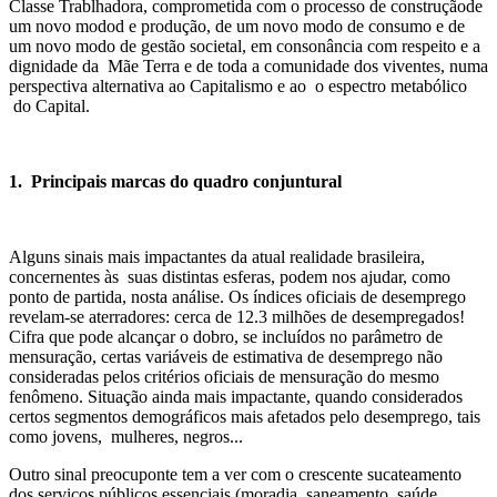
Classe Trablhadora, comprometida com o processo de construçãode
um novo modod e produção, de um novo modo de consumo e de
um novo modo de gestão societal, em consonância com respeito e a
dignidade da Mãe Terra e de toda a comunidade dos viventes, numa
perspectiva alternativa ao Capitalismo e ao o espectro metabólico
do Capital.
1. Principais marcas do quadro conjuntural
Alguns sinais mais impactantes da atual realidade brasileira,
concernentes às suas distintas esferas, podem nos ajudar, como
ponto de partida, nosta análise. Os índices oficiais de desemprego
revelam-se aterradores: cerca de 12.3 milhões de desempregados!
Cifra que pode alcançar o dobro, se incluídos no parâmetro de
mensuração, certas variáveis de estimativa de desemprego não
consideradas pelos critérios oficiais de mensuração do mesmo
fenômeno. Situação ainda mais impactante, quando considerados
certos segmentos demográficos mais afetados pelo desemprego, tais
como jovens, mulheres, negros...
Outro sinal preocuponte tem a ver com o crescente sucateamento
dos serviços públicos essenciais (moradia, saneamento, saúde,