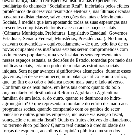
desconfiança, dada a retrospectiva histórica das experiências
totalitárias do chamado “Socialismo Real”. Inebriadas pelos efeitos
pirotécnicos de sucessivos resultados eleitorais, nas últimas décadas
passaram a distanciar-se, salvo execções das lutas e Movimento
Sociais, à medida que iam apostando todas as suas esperanças nas
crescentes conquistas eleitorais e acesso aos espaços estatais
(Câmaras Municipais, Prefeituras, Legislativo Estadual, Governos
Estaduais, Senado Federal, Ministérios, Presidência...). No fundo,
estavam convencidas – equivocadamente – de que, pelo fato de os
novos ocupantes das instâncias estatais serem comprometidas com
os interesses populares, uma vez instalados seus representantes
nesses espaços estatais, as decisões de Estado, tomadas por meio das
políticas sociais, teriam o poder de mudar as estruturas sociais
iníquas. Sem negar avanços significativos alcançados, durante esses
governos, há de se reconhecer, num balanço crítico e auto-crítico,
que, ao fim e ao cabo a balança pesou mais para o lado adverso.
Confiram-se os resultados, em ítens tais como: quanto do bolo
orçamentário foi destinado à Reforma Agrária e à Agricultura
familiar, de um lado, e, do outro, quanto se destinoou ao hidro-
agronegócio? O que representa o montante do erário destnado aos
programas socias, quando comparado com os ganhos do setor
bancário e outras grandes empresas, inclusive via isenção fiscal,
sonegação e renúncia fiscal? Quais os frutos efetivos do aliancismo,
no terreno ético-político? Qiamto terá custado à credibilidade das
forças de esquerda, aos olhos da opinião pública e mesmo dos