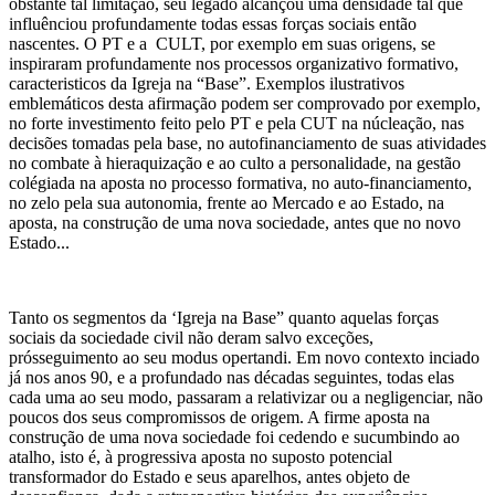
obstante tal limitação, seu legado alcançou uma densidade tal que
influênciou profundamente todas essas forças sociais então
nascentes. O PT e a CULT, por exemplo em suas origens, se
inspiraram profundamente nos processos organizativo formativo,
caracteristicos da Igreja na “Base”. Exemplos ilustrativos
emblemáticos desta afirmação podem ser comprovado por exemplo,
no forte investimento feito pelo PT e pela CUT na núcleação, nas
decisões tomadas pela base, no autofinanciamento de suas atividades
no combate à hieraquização e ao culto a personalidade, na gestão
colégiada na aposta no processo formativa, no auto-financiamento,
no zelo pela sua autonomia, frente ao Mercado e ao Estado, na
aposta, na construção de uma nova sociedade, antes que no novo
Estado...
Tanto os segmentos da ‘Igreja na Base” quanto aquelas forças
sociais da sociedade civil não deram salvo exceções,
prósseguimento ao seu modus opertandi. Em novo contexto inciado
já nos anos 90, e a profundado nas décadas seguintes, todas elas
cada uma ao seu modo, passaram a relativizar ou a negligenciar, não
poucos dos seus compromissos de origem. A firme aposta na
construção de uma nova sociedade foi cedendo e sucumbindo ao
atalho, isto é, à progressiva aposta no suposto potencial
transformador do Estado e seus aparelhos, antes objeto de