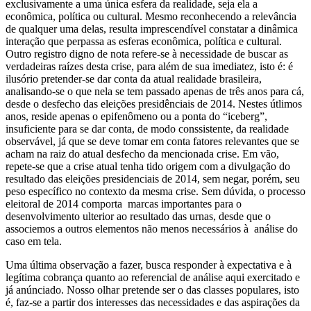
exclusivamente a uma única esfera da realidade, seja ela a
econômica, política ou cultural. Mesmo reconhecendo a relevância
de qualquer uma delas, resulta imprescendível constatar a dinâmica
interação que perpassa as esferas econômica, política e cultural.
Outro registro digno de nota refere-se à necessidade de buscar as
verdadeiras raízes desta crise, para além de sua imediatez, isto é: é
ilusório pretender-se dar conta da atual realidade brasileira,
analisando-se o que nela se tem passado apenas de três anos para cá,
desde o desfecho das eleições presidênciais de 2014. Nestes útlimos
anos, reside apenas o epifenômeno ou a ponta do “iceberg”,
insuficiente para se dar conta, de modo conssistente, da realidade
observável, já que se deve tomar em conta fatores relevantes que se
acham na raiz do atual desfecho da mencionada crise. Em vão,
repete-se que a crise atual tenha tido origem com a divulgação do
resultado das eleições presidenciais de 2014, sem negar, porém, seu
peso específico no contexto da mesma crise. Sem dúvida, o processo
eleitoral de 2014 comporta marcas importantes para o
desenvolvimento ulterior ao resultado das urnas, desde que o
associemos a outros elementos não menos necessários à análise do
caso em tela.
Uma última observação a fazer, busca responder à expectativa e à
legítima cobrança quanto ao referencial de análise aqui exercitado e
já anúnciado. Nosso olhar pretende ser o das classes populares, isto
é, faz-se a partir dos interesses das necessidades e das aspirações da