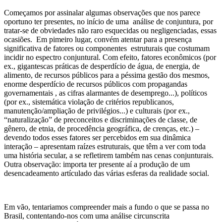
Começamos por assinalar algumas observações que nos parece
oportuno ter presentes, no início de uma análise de conjuntura, por
tratar-se de obviedades não raro esquecidas ou negligenciadas, essas
ocasiões. Em pimeiro lugar, convém atentar para a presença
significativa de fatores ou componentes estruturais que costumam
incidir no espectro conjuntural. Com efeito, fatores econômicos (por
ex., gigantescas práticas de desperdício de água, de energia, de
alimento, de recursos públicos para a péssima gestão dos mesmos,
enorme desperdício de recursos públicos com propagandas
governamentais , as cifras alarmantes de desemprego...), políticos
(por ex., sistemática violação de critérios republicanos,
manutenção/ampliação de privilégios...) e culturais (por ex.,
“naturalização” de preconceitos e discriminações de classe, de
gênero, de etnia, de procedência geográfica, de crenças, etc.) –
devendo todos esses fatores ser percebidos em sua dinâmica
interação – apresentam raízes estruturais, que têm a ver com toda
uma história secular, a se refletirem também nas cenas conjunturais.
Outra observação: importa ter presente aí a produção de um
desencadeamento artículado das várias esferas da realidade social.
Em vão, tentariamos compreender mais a fundo o que se passa no
Brasil, contentando-nos com uma análise circunscrita