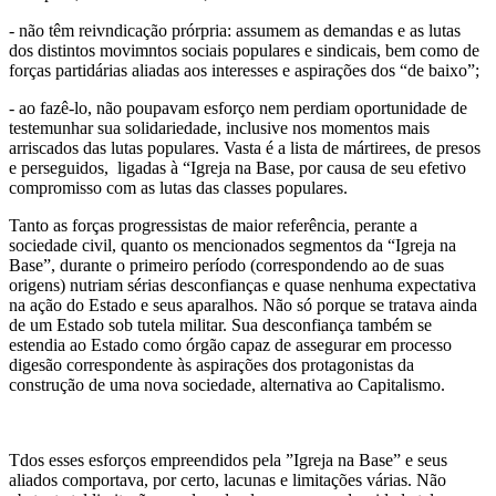
- não têm reivndicação prórpria: assumem as demandas e as lutas
dos distintos movimntos sociais populares e sindicais, bem como de
forças partidárias aliadas aos interesses e aspirações dos “de baixo”;
- ao fazê-lo, não poupavam esforço nem perdiam oportunidade de
testemunhar sua solidariedade, inclusive nos momentos mais
arriscados das lutas populares. Vasta é a lista de mártirees, de presos
e perseguidos, ligadas à “Igreja na Base, por causa de seu efetivo
compromisso com as lutas das classes populares.
Tanto as forças progressistas de maior referência, perante a
sociedade civil, quanto os mencionados segmentos da “Igreja na
Base”, durante o primeiro período (correspondendo ao de suas
origens) nutriam sérias desconfianças e quase nenhuma expectativa
na ação do Estado e seus aparalhos. Não só porque se tratava ainda
de um Estado sob tutela militar. Sua desconfiança também se
estendia ao Estado como órgão capaz de assegurar em processo
digesão correspondente às aspirações dos protagonistas da
construção de uma nova sociedade, alternativa ao Capitalismo.
Tdos esses esforços empreendidos pela ”Igreja na Base” e seus
aliados comportava, por certo, lacunas e limitações várias. Não