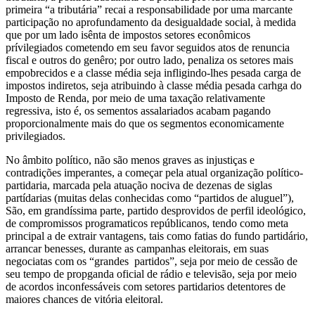
primeira “a tributária” recai a responsabilidade por uma marcante
participação no aprofundamento da desigualdade social, à medida
que por um lado isênta de impostos setores econômicos
prívilegiados cometendo em seu favor seguidos atos de renuncia
fiscal e outros do genêro; por outro lado, penaliza os setores mais
empobrecidos e a classe média seja infligindo-lhes pesada carga de
impostos indiretos, seja atribuindo à classe média pesada carhga do
Imposto de Renda, por meio de uma taxação relativamente
regressiva, isto é, os sementos assalariados acabam pagando
proporcionalmente mais do que os segmentos economicamente
privilegiados.
No âmbito político, não são menos graves as injustiças e
contradições imperantes, a começar pela atual organização político-
partidaria, marcada pela atuação nociva de dezenas de siglas
partídarias (muitas delas conhecidas como “partidos de aluguel”),
São, em grandíssima parte, partido desprovidos de perfil ideológico,
de compromissos programaticos repúblicanos, tendo como meta
principal a de extrair vantagens, tais como fatias do fundo partidário,
arrancar benesses, durante as campanhas eleitorais, em suas
negociatas com os “grandes partidos”, seja por meio de cessão de
seu tempo de propganda oficial de rádio e televisão, seja por meio
de acordos inconfessáveis com setores partidarios detentores de
maiores chances de vitória eleitoral.