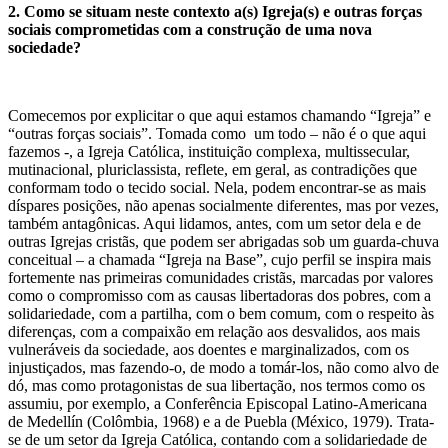
2. Como se situam neste contexto a(s) Igreja(s) e outras forças
sociais comprometidas com a construção de uma nova
sociedade?
Comecemos por explicitar o que aqui estamos chamando “Igreja” e
“outras forças sociais”. Tomada como um todo – não é o que aqui
fazemos -, a Igreja Católica, instituição complexa, multissecular,
mutinacional, pluriclassista, reflete, em geral, as contradições que
conformam todo o tecido social. Nela, podem encontrar-se as mais
díspares posições, não apenas socialmente diferentes, mas por vezes,
também antagônicas. Aqui lidamos, antes, com um setor dela e de
outras Igrejas cristãs, que podem ser abrigadas sob um guarda-chuva
conceitual – a chamada “Igreja na Base”, cujo perfil se inspira mais
fortemente nas primeiras comunidades cristãs, marcadas por valores
como o compromisso com as causas libertadoras dos pobres, com a
solidariedade, com a partilha, com o bem comum, com o respeito às
diferenças, com a compaixão em relação aos desvalidos, aos mais
vulneráveis da sociedade, aos doentes e marginalizados, com os
injustiçados, mas fazendo-o, de modo a tomár-los, não como alvo de
dó, mas como protagonistas de sua libertação, nos termos como os
assumiu, por exemplo, a Conferência Episcopal Latino-Americana
de Medellín (Colômbia, 1968) e a de Puebla (México, 1979). Trata-
se de um setor da Igreja Católica, contando com a solidariedade de