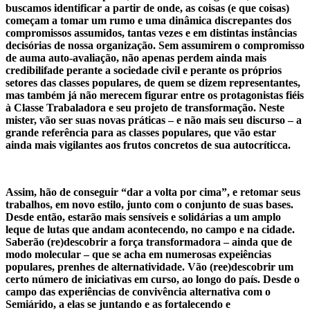
buscamos identificar a partir de onde, as coisas (e que coisas)
começam a tomar um rumo e uma dinâmica discrepantes dos
compromissos assumidos, tantas vezes e em distintas instâncias
decisórias de nossa organização. Sem assumirem o compromisso
de auma auto-avaliação, não apenas perdem ainda mais
credibilifade perante a sociedade civil e perante os próprios
setores das classes populares, de quem se dizem representantes,
mas também já não merecem figurar entre os protagonistas fiéis
à Classe Trabaladora e seu projeto de transformação. Neste
mister, vão ser suas novas práticas – e não mais seu discurso – a
grande referência para as classes populares, que vão estar
ainda mais vigilantes aos frutos concretos de sua autocríticca.
Assim, hão de conseguir “dar a volta por cima”, e retomar seus
trabalhos, em novo estilo, junto com o conjunto de suas bases.
Desde então, estarão mais sensíveis e solidárias a um amplo
leque de lutas que andam acontecendo, no campo e na cidade.
Saberão (re)descobrir a força transformadora – ainda que de
modo molecular – que se acha em numerosas expeiências
populares, prenhes de alternatividade. Vão (ree)descobrir um
certo número de iniciativas em curso, ao longo do país. Desde o
campo das experiências de convivência alternativa com o
Semiárido, a elas se juntando e as fortalecendo e