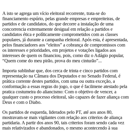
A isto se agrega um vício eleitoral recorrente, trata-se do
financiamento espúrio, pelas grande empresas e empreiteiras, de
partidos e de candidatos, do que decorre a instalação de uma
concorrencia extremamente desigual em relação a partidos e
candidatos ética e políticamente comprometidos com as classes
populares, já durante a campanha eleitoral. Após esta, é apresentada,
pelos financiadores aos “eleitos” a cobrança de compromissos com
os interesses e prioridades, em projetos e votações ligados aos
interesses de quem os financiou, pois, como diz o Adágio popular,
“Quem come do meu pirão, prova do meu cinturão”...
Importa sublinhar que, dos cerca de trinta e cinco partidos com
representação na Câmara dos Deputados e no Senado Federal, é
prática corrente destes partidos, com uma ou outra exceção, a
conformação a essas regras do jogo, o que é facilmene atestado pela
pratica costumeira do aliancismo: Com o objetivo de vencer, a
qualquer custo o processo eleitoral, são capazes de fazer aliança com
Deus e com o Diabo.
Os partidos de esquerda, liderados pelo PT, até aos anos 80,
mostravam-se mais vigilantes com relação aos criterios de aliança
partidaria. A partir dos anos 90, tais criterios foram sendo cada vez
mais relativizados e abandonados, o mesmo acontecendo à sua