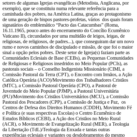
setores de algumas Igrejas evangélicas (Metodista, Anglicana, por
exemplo), que se constituiu numa relevante referência para a
caminhada dos pobres, na América Latina, graças ao protagonismo
de uma geração de bispos pastores-profetas, vários dos quais foram
signatários do emblemático “Pacto das Catacumbas” (Roma,
16.11.1965, pouco antes do encerramento do Concílio Ecumênico
Vaticano II), circundados por uma multidão de leigos, leigas, de
religiosas, de religiosos, de padres...), que conseguiram dar um novo
rumo e novos caminhos de discipulado e missão, de que foi o maior
sinal a opção pelos pobres. Deste setor de Igreja(s) faziam parte as
Comunidades Eclesiais de Base (CEBs), as Pequenas Comunidades
de Religiosas e Religiosos insedridos no Meio Popular (PCIs), as
pastorais sociais – o Conselho Indigenista Missionário (CIMI, a
Comissão Pastoral da Terra (CPT), o Encontro com Irmãos, a Ação
Católica Operária (ACO)/Movimento dos Trabalhadores Cristãos
(MTC), a Comissão Pastoral Operária (CPO), a Pastoral de
Juventude do Meio Popular (PJMP), a Pastoral Universitária
(PU)/Movimento dos Cristãos Universitários (MCU), a Comissão
Pastoral dos Pescadores (CPP), a Comissão de Justiça e Paz, os
Centros de Defesa dos Direitos Humanos (CDDH), Movimento Fé
e Política (e suas respectivas Escolas) o Centro Ecumênico de
Estudos Bíblicos (CEBI), a Ação dos Cristãos no Meio Rural
(ACR), o Movimento de Evangelização Rural (MER), a Teologia
da Libertação (TdL)/Teologia da Enxada e tantas outras
experiências eclesiais e variantes ou desdobramentos do mesmo