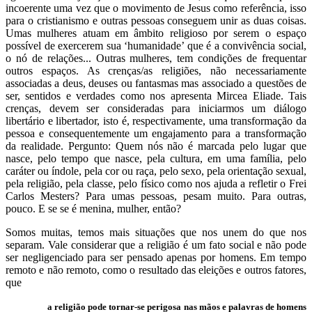
incoerente uma vez que o movimento de Jesus como referência, isso
para o cristianismo e outras pessoas conseguem unir as duas coisas.
Umas mulheres atuam em âmbito religioso por serem o espaço
possível de exercerem sua ‘humanidade’ que é a convivência social,
o nó de relações... Outras mulheres, tem condições de frequentar
outros espaços. As crenças/as religiões, não necessariamente
associadas a deus, deuses ou fantasmas mas associado a questões de
ser, sentidos e verdades como nos apresenta Mircea Eliade. Tais
crenças, devem ser consideradas para iniciarmos um diálogo
libertário e libertador, isto é, respectivamente, uma transformação da
pessoa e consequentemente um engajamento para a transformação
da realidade. Pergunto: Quem nós não é marcada pelo lugar que
nasce, pelo tempo que nasce, pela cultura, em uma família, pelo
caráter ou índole, pela cor ou raça, pelo sexo, pela orientação sexual,
pela religião, pela classe, pelo físico como nos ajuda a refletir o Frei
Carlos Mesters? Para umas pessoas, pesam muito. Para outras,
pouco. E se se é menina, mulher, então?
Somos muitas, temos mais situações que nos unem do que nos
separam. Vale considerar que a religião é um fato social e não pode
ser negligenciado para ser pensado apenas por homens. Em tempo
remoto e não remoto, como o resultado das eleições e outros fatores,
que
a religião pode tornar-se perigosa nas mãos e palavras de homens