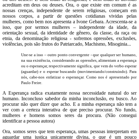
acreditam em deus ou deuses. Ora, o que existe em comum é as
nossas crenças, independente de serem religiosas, começam em
nossos corpos, a partir de questões cotidianas vividas pelas
mulheres, como bem nos apresenta a Ivone Gebara. Acrescenta-se a
isso, que por sermos mulheres – independente da idade, da
orientação sexual, da identidade de gênero, da classe, da raça ou
etnia, da denominação religiosa - sofremos opressões, exclusões,
violências, pois são frutos do Patriarcado, Machismo, Misoginia...
Une-se a isso – outro ponto convergente - que qualquer ser humano,
na sua existência, considerando as opressões, alimentam a esperança
ou o esperançar, respectivamente significa, que vem do verbo esperar
(aguardar) e o esperar buscando (movimentando/construindo). Para
nós, cabe-nos enfatizar o esperançar. Como nos é apresentado por
Paulo Freire.
A Esperança radica exatamente nossa necessidade natural do ser
humano. Inconcluso sabedor da minha inconclusão, eu busco. Ao
procurar não quer dizer que acho. E a minha esperança não tem a
ver com a certeza interativa de que preciso procurar. No fundo,
mulheres e homens somos seres da procura. (Não consegui
identificar a pessoa autora)
Ora, somos seres que tem esperança, umas pessoas interpretam em
aguardar uma justiça unicamente divina, o que é um pouco