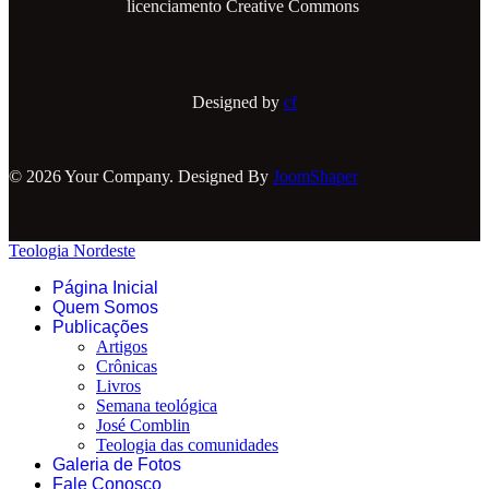
licenciamento Creative Commons
Designed by
cf
© 2026 Your Company. Designed By
JoomShaper
Teologia Nordeste
Página Inicial
Quem Somos
Publicações
Artigos
Crônicas
Livros
Semana teológica
José Comblin
Teologia das comunidades
Galeria de Fotos
Fale Conosco