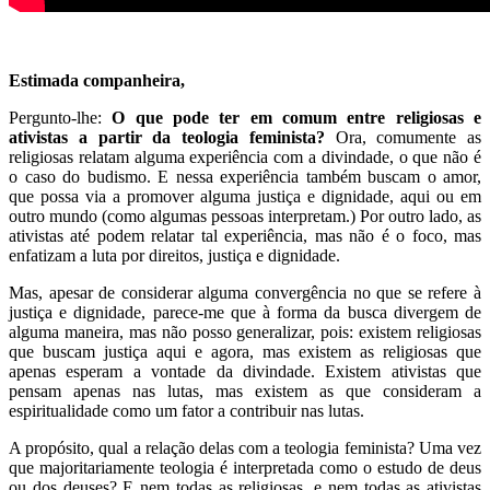
Estimada companheira,
Pergunto-lhe:
O que pode ter em comum entre religiosas e
ativistas a partir da teologia feminista?
Ora, comumente as
religiosas relatam alguma experiência com a divindade, o que não é
o caso do budismo. E nessa experiência também buscam o amor,
que possa via a promover alguma justiça e dignidade, aqui ou em
outro mundo (como algumas pessoas interpretam.) Por outro lado, as
ativistas até podem relatar tal experiência, mas não é o foco, mas
enfatizam a luta por direitos, justiça e dignidade.
Mas, apesar de considerar alguma convergência no que se refere à
justiça e dignidade, parece-me que à forma da busca divergem de
alguma maneira, mas não posso generalizar, pois: existem religiosas
que buscam justiça aqui e agora, mas existem as religiosas que
apenas esperam a vontade da divindade. Existem ativistas que
pensam apenas nas lutas, mas existem as que consideram a
espiritualidade como um fator a contribuir nas lutas.
A propósito, qual a relação delas com a teologia feminista? Uma vez
que majoritariamente teologia é interpretada como o estudo de deus
ou dos deuses? E nem todas as religiosas, e nem todas as ativistas