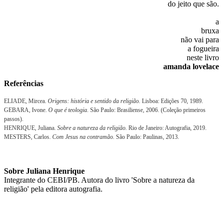
do jeito que são.
a
bruxa
não vai para
a fogueira
neste livro
amanda lovelace
Referências
ELIADE, Mircea.
Origens: história e sentido da religião.
Lisboa: Edições 70, 1989.
GEBARA, Ivone.
O que é teologia.
São Paulo: Brasiliense, 2006. (Coleção primeiros
passos).
HENRIQUE, Juliana.
Sobre a natureza da religião.
Rio de Janeiro: Autografia, 2019.
MESTERS, Carlos.
Com Jesus na contramão.
São Paulo: Paulinas, 2013.
Sobre Juliana Henrique
Integrante do CEBI/PB. Autora do livro 'Sobre a natureza da
religião' pela editora autografia.