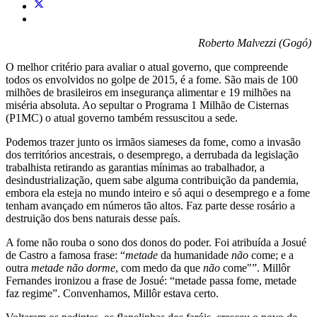
Roberto Malvezzi (Gogó)
O melhor critério para avaliar o atual governo, que compreende
todos os envolvidos no golpe de 2015, é a fome. São mais de 100
milhões de brasileiros em insegurança alimentar e 19 milhões na
miséria absoluta. Ao sepultar o Programa 1 Milhão de Cisternas
(P1MC) o atual governo também ressuscitou a sede.
Podemos trazer junto os irmãos siameses da fome, como a invasão
dos territórios ancestrais, o desemprego, a derrubada da legislação
trabalhista retirando as garantias mínimas ao trabalhador, a
desindustrialização, quem sabe alguma contribuição da pandemia,
embora ela esteja no mundo inteiro e só aqui o desemprego e a fome
tenham avançado em números tão altos. Faz parte desse rosário a
destruição dos bens naturais desse país.
A fome não rouba o sono dos donos do poder. Foi atribuída a Josué
de Castro a famosa frase: “
metade
da humanidade
não
come; e a
outra
metade não dorme
, com medo da que
não
come"”. Millôr
Fernandes ironizou a frase de Josué: “metade passa fome, metade
faz regime”. Convenhamos, Millôr estava certo.