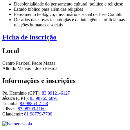
Decolonialidade do pensamento cultural, político e religioso
Estudo bíblico para além das religiões
Pensamento teológico, missionário e social de José Comblin
Desafios das novas tecnologias e da inteligência artificial nas
relações humanas e sociais
Ficha de inscrição
Local
Centro Pastoral Padre Mazza
Alto do Mateus – João Pessoa
Informações e inscrições
Pe. Hermínio (CPT):
83 99121-6127
Jéssica (CPT):
83 98765-6891
Lucinha:
83 98853-2158
Ulisses:
83 98799-1160
Glaudemir:
81 98779-7790