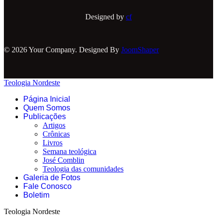
Designed by
cf
© 2026 Your Company. Designed By
JoomShaper
Teologia Nordeste
Página Inicial
Quem Somos
Publicações
Artigos
Crônicas
Livros
Semana teológica
José Comblin
Teologia das comunidades
Galeria de Fotos
Fale Conosco
Boletim
Teologia Nordeste