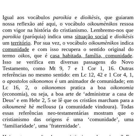
Igual aos vocábulos
paroikia
e
dioikèsis
, que guiaram
nossa reflexão até aqui, o vocábulo
oikoumènikos
ressoa
com vigor na história do cristianismo. Lembremo-nos que
paroikia
(paróquia) indica uma
situação social
e
dioikèsis
um
território
. Por sua vez, o vocábulo
oikoumènikos
indica
comunidade
e com isso recupera o sentido original do
termo
oikos
, que é
casa habitada, família, comunidade
.
Isso se verifica em diversas passagens do Novo
Testamento, como Mt 9, 7 e 1 Cor 1, 16. Outras
referências no mesmo sentido: em Lc 12, 42 e 1 Cor 4, 1,
o
apostolos oikonomos
é um animador de comunidade; em
Lc 16, 2, o
oikonomos
pratica a boa
oikonomia
(economia), ou seja, a boa arte de ‘administrar a casa de
Deus’ e em Hebr 2, 5 se lê que os cristãos marcham para a
oikoumenè hè mellousa
(a comunidade vindoura). Todas
essas referências neo-testamentárias mostram que o
cristianismo das origens é uma ‘comunidade’, uma
‘familiaridade’, uma ’fraternidade’.