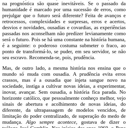
na prognóstica são quase inevitáveis. Se o passado da
humanidade é marcado por uma sucessão de erros, como
prejulgar que o futuro será diferente? Feita de avanços e
retrocessos, complexidades e surpresas, erros e acertos,
desvios e novidades, ousadias e covardias, as experiências
passadas nos aconselham não predizer levianamente como
será o futuro. Pois se há uma constante na história humana,
é a seguinte: o poderoso costuma submeter o fraco, ao
ponto de transformá-lo, se puder, em seu servidor, se não
seu escravo. Recomenda-se, pois, prudência.
Mas, de outro lado, a mesma história nos ensina que o
mundo só muda com ousadia. A prudência evita erros
crassos, mas é a ousadia que injeta sangue novo na
sociedade, instiga a cultivar novas ideias, a experimentar,
inovar, avançar. Sem ousadia, a história fica parada. No
horizonte católico, que pessoalmente conheço melhor, vejo
sinais de abertura e acolhimento de novas ideias, do
diferente, da ultrapassagem de modelos vencidos, de
limitação do poder centralizado, de superação do medo de
mudança.
Algo sempre acontece
, gostava de dizer o
teólogo José Comblin. Nos inícios dos anos 1960, o Papa