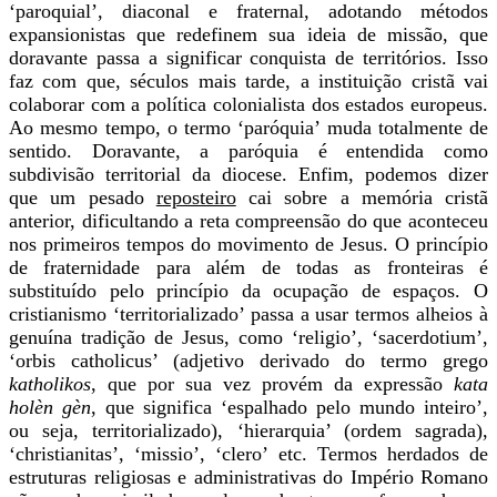
‘paroquial’, diaconal e fraternal, adotando métodos
expansionistas que redefinem sua ideia de missão, que
doravante passa a significar conquista de territórios. Isso
faz com que, séculos mais tarde, a instituição cristã vai
colaborar com a política colonialista dos estados europeus.
Ao mesmo tempo, o termo ‘paróquia’ muda totalmente de
sentido. Doravante, a paróquia é entendida como
subdivisão territorial da diocese. Enfim, podemos dizer
que u
m pesado
reposteiro
cai sobre a memória cristã
anterior, dificultando a reta compreensão do que aconteceu
nos primeiros tempos do movimento de Jesus. O
princípio
de fraternidade para além de todas as fronteiras é
substituído pelo princípio da ocupação de espaços. O
cristianismo ‘territorializado’ passa a usar termos alheios à
genuína tradição de Jesus, como ‘religio’, ‘sacerdotium’,
‘orbis catholicus’ (adjetivo derivado do termo grego
katholikos
, que por sua vez provém da expressão
kata
holèn gèn
, que significa ‘espalhado pelo mundo inteiro’,
ou seja, territorializado), ‘hierarquia’ (ordem sagrada),
‘christianitas’, ‘missio’, ‘clero’ etc. Termos herdados de
estruturas religiosas e administrativas do Império Romano