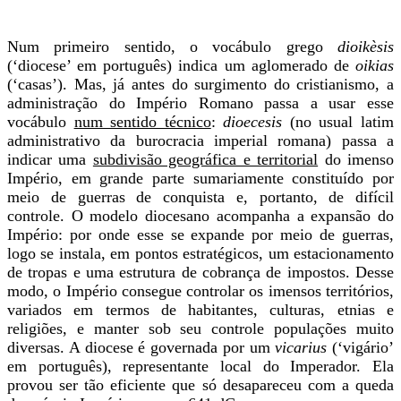
Num primeiro sentido, o vocábulo grego
dioikèsis
(‘diocese’ em português) indica um aglomerado de
oikias
(‘casas’). Mas, já antes do surgimento do cristianismo, a
administração do Império Romano passa a usar esse
vocábulo
num sentido técnico
:
dioecesis
(no usual latim
administrativo da burocracia imperial romana) passa a
indicar uma
subdivisão geográfica e territorial
do imenso
Império, em grande parte sumariamente constituído por
meio de guerras de conquista e, portanto, de difícil
controle. O modelo diocesano acompanha a expansão do
Império: por onde esse se expande por meio de guerras,
logo se instala, em pontos estratégicos, um estacionamento
de tropas e uma estrutura de cobrança de impostos. Desse
modo, o Império consegue controlar os imensos territórios,
variados em termos de habitantes, culturas, etnias e
religiões, e manter sob seu controle populações muito
diversas. A diocese é governada por um
vicarius
(‘vigário’
em português), representante local do Imperador. Ela
provou ser tão eficiente que só desapareceu com a queda