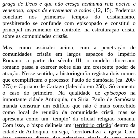
graça de Deus e que não cresça nenhuma raiz nociva e
venenosa, capaz de envenenar a todos
(12, 15). Podemos
concluir: nos primeiros tempos do cristianismo,
presbiterado se confunde com episcopado e constitui o
principal instrumento de controle, na estruturação cristã,
sobre as comunidades cristãs.
Mas, como assinalei acima, com a penetração de
comunidades cristãs em largos espaços do Império
Romano, a partir do século III, o modelo diocesano
romano passa a exercer sobre elas um crescente poder de
atração. Nesse sentido, a historiografia registra dois nomes
que exemplificam o processo: Paulo de Samósata (ca. 200-
275) e Cipriano de Cartago (falecido em 258). Só comento
o caso do primeiro. Na qualidade de
episcopos
na
importante cidade Antioquia, na Síria, Paulo de Samósata
manda construir um edifício que não é mais concebido
como local de reunião da comunidade cristã, mas se
apresenta como um ‘templo’ da oficial religião romana.
Com isso, o bispo delineia um ‘
território cristão
’ dentro da
cidade de Antioquia, ou seja, ‘territorializa’ a igreja. Com
isso estamos diante dos primeiros sinais de uma nova