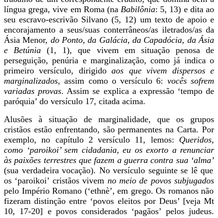
língua grega, vive em Roma (na
Babilônia
: 5, 13) e dita ao
seu escravo-escrivão Silvano (5, 12) um texto de apoio e
encorajamento a seus/suas conterrâneos/as iletrados/as da
Ásia Menor,
do
Ponto, da Galácia, da Capadócia, da Ásia
e Betúnia
(1, 1), que vivem em situação penosa de
perseguição, penúria e marginalização, como já indica o
primeiro versículo, dirigido
aos que vivem dispersos e
marginalizados
, assim como o versículo 6:
vocês sofrem
variadas provas
. Assim se explica a expressão ‘tempo de
paróquia’ do versículo 17, citada acima.
Alusões à situação de marginalidade, que os grupos
cristãos estão enfrentando, são permanentes na Carta. Por
exemplo, no capítulo 2 versículo 11, lemos:
Queridos,
como ‘paroikoi’ sem cidadania, eu os exorto a renunciar
às paixões terrestres que fazem a guerra contra sua ‘alma’
(sua verdadeira vocação). No versículo seguinte se lê que
os ‘paroikoi’ cristãos vivem
no meio de povos subjugados
pelo Império Romano (‘ethnè’, em grego. Os romanos não
fizeram distinção entre ‘povos eleitos por Deus’ [veja Mt
10, 17-20] e povos considerados ‘pagãos’ pelos judeus.