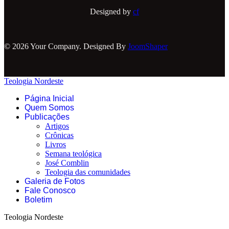
Designed by
cf
© 2026 Your Company. Designed By
JoomShaper
Teologia Nordeste
Página Inicial
Quem Somos
Publicações
Artigos
Crônicas
Livros
Semana teológica
José Comblin
Teologia das comunidades
Galeria de Fotos
Fale Conosco
Boletim
Teologia Nordeste