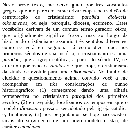
Neste breve texto, me deixo guiar por três vocábulos
gregos, que me parecem caracterizar etapas na tradição de
estruturação do cristianismo:
paroikia, dioikèsis,
oikoumenos
, ou seja: paróquia, diocese, ecúmeno. Esses
vocábulos derivam de um comum termo gerador:
oikos
,
que originalmente significa ‘casa’, mas ao longo da
história do cristianismo assumiu três sentidos diferentes,
como se verá em seguida. Há como dizer que, nos
primeiros séculos de sua história, o cristianismo era uma
paroikia
; que a igreja católica, a partir do século IV, se
articulou por meio da
dioikèsis
e que, hoje, o cristianismo
dá sinais de evoluir para uma
oikoumené
? No intuito de
elucidar o questionamento acima, convido você a me
acompanhar em três considerações de cunho
historiográfico: (1) começamos dando uma olhada
retrospectiva no cristianismo
paroquial
dos primeiros
séculos; (2) em seguida, focalizamos os tempos em que o
modelo
diocesano
passa a ser adotado pela igreja católica
e, finalmente, (3) nos perguntamos se hoje não existem
sinais do surgimento de um novo modelo cristão, de
caráter
ecumênico
.