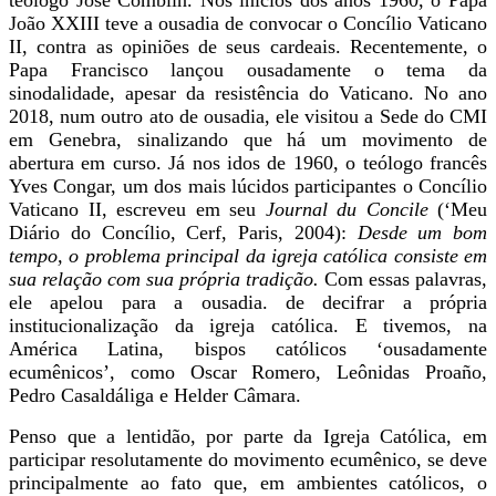
João XXIII teve a ousadia de convocar o Concílio Vaticano
II, contra as opiniões de seus cardeais. Recentemente, o
Papa Francisco lançou ousadamente o tema da
sinodalidade, apesar da resistência do Vaticano. No ano
2018, num outro ato de ousadia, ele visitou a Sede do CMI
em Genebra, sinalizando que há um movimento de
abertura em curso. Já nos idos de 1960, o teólogo francês
Yves Congar, um dos mais lúcidos participantes o Concílio
Vaticano II, escreveu em seu
Journal du Concile
(‘Meu
Diário do
Concílio, Cerf, Paris, 2004):
Desde um bom
tempo, o problema principal da igreja católica consiste em
sua relação com sua própria tradição.
Com essas palavras,
ele apelou para a ousadia. de decifrar a própria
institucionalização da igreja católica. E tivemos, na
América Latina, bispos católicos ‘ousadamente
ecumênicos’, como Oscar Romero, Leônidas Proaño,
Pedro Casaldáliga e Helder Câmara.
Penso que a lentidão, por parte da Igreja Católica, em
participar resolutamente do movimento ecumênico, se deve
principalmente ao fato que, em ambientes católicos, o