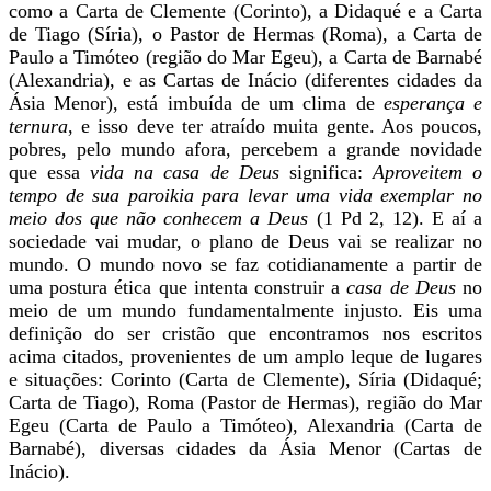
como a Carta de Clemente (Corinto), a Didaqué e a Carta
de Tiago (Síria), o Pastor de Hermas (Roma), a Carta de
Paulo a Timóteo (região do Mar Egeu), a Carta de Barnabé
(Alexandria), e as Cartas de Inácio (diferentes cidades da
Ásia Menor), está imbuída de um clima de
esperança e
ternura
, e isso deve ter atraído muita gente. Aos poucos,
pobres, pelo mundo afora, percebem a grande novidade
que essa
vida na casa de Deus
significa:
Aproveitem o
tempo de sua paroikia para levar uma vida exemplar no
meio dos que não conhecem a Deus
(1 Pd 2, 12). E aí a
sociedade vai mudar, o plano de Deus vai se realizar no
mundo. O mundo novo se faz cotidianamente a partir de
uma postura ética que intenta construir a
casa de Deus
no
meio de um mundo fundamentalmente injusto. Eis uma
definição do ser cristão que encontramos nos escritos
acima citados, provenientes de um amplo leque de lugares
e situações: Corinto (Carta de Clemente), Síria (Didaqué;
Carta de Tiago), Roma (Pastor de Hermas), região do Mar
Egeu (Carta de Paulo a Timóteo), Alexandria (Carta de
Barnabé), diversas cidades da Ásia Menor (Cartas de
Inácio).