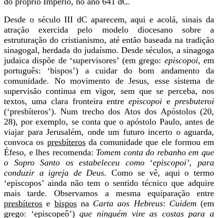
do próprio Império, no ano 641 dC.
Desde o século III dC aparecem, aqui e acolá, sinais da
atração exercida pelo modelo diocesano sobre a
estruturação do cristianismo, até então baseada na tradição
sinagogal, herdada do judaísmo. Desde séculos, a sinagoga
judaica dispõe de ‘supervisores’ (em grego:
episcopoi
, em
português: ‘bispos’) a cuidar do bom andamento da
comunidade. No movimento de Jesus, esse sistema de
supervisão continua em vigor, sem que se perceba, nos
textos, uma clara fronteira entre
episcopoi
e
presbuteroi
(‘presbíteros’). Num trecho dos Atos dos Apóstolos (20,
28), por exemplo, se conta que o apóstolo Paulo, antes de
viajar para Jerusalém, onde um futuro incerto o aguarda,
convoca os
presbíteros
da comunidade que ele formou em
Éfeso, e lhes recomenda:
Tomem conta do rebanho em que
o Sopro Santo os estabeleceu como
‘
episcopoi’
,
para
conduzir a igreja de Deus.
Como se vê, aqui o termo
‘episcopos’ ainda não tem o sentido técnico que adquire
mais tarde. Observamos a mesma equiparação entre
presbíteros
e
bispos
na
Carta aos Hebreus
:
Cuidem
(em
grego: ‘episcopeô’)
que ninguém vire as costas para a