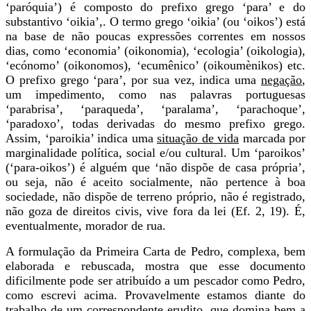
‘paróquia’) é composto do prefixo grego ‘para’ e do
substantivo ‘oikia’,. O termo grego ‘oikia’ (ou ‘oikos’) está
na base de não poucas expressões correntes em nossos
dias, como ‘economia’ (oikonomia), ‘ecologia’ (oikologia),
‘ecónomo’ (oikonomos), ‘ecumênico’ (oikoumènikos) etc.
O prefixo grego ‘para’, por sua vez, indica uma
negação
,
um impedimento, como nas palavras portuguesas
‘parabrisa’, ‘paraqueda’, ‘paralama’, ‘parachoque’,
‘paradoxo’, todas derivadas do mesmo prefixo grego.
Assim, ‘paroikia’ indica uma
situação de vida
marcada por
marginalidade política, social e/ou cultural. Um ‘paroikos’
(‘para-oikos’) é alguém que ‘não dispõe de casa própria’,
ou seja, não é aceito socialmente, não pertence à boa
sociedade, não dispõe de terreno próprio, não é registrado,
não goza de direitos civis, vive fora da lei (Ef. 2, 19). É,
eventualmente, morador de rua.
A formulação da Primeira Carta de Pedro, complexa, bem
elaborada e rebuscada, mostra que esse documento
dificilmente pode ser atribuído a um pescador como Pedro,
como escrevi acima. Provavelmente estamos diante do
trabalho de um correspondente erudito, que domina bem a