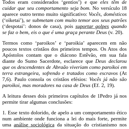
Todos eram considerados ‘gentios’) e que
eles têm de
cuidar que seu comportamento seja bom.
No versículo 18
aparece outro termo muito significativo:
Vocês, domésticos
(‘oiketai’)
, se submetam com muito temor aos seus patrões
(‘despotai’: donos de casa), pois
suportar golpes
quando
se faz o bem, eis o que é uma graça perante Deus
(v. 20).
Termos como ‘paroikos’ e ‘paroikia’ aparecem em não
poucos textos cristãos dos primeiros tempos. Os Atos dos
Apóstolos contam que o diácono Estêvão, em sua fala
diante do Sumo Sacerdote, esclarece que
Deus declarou
que os descendentes de Abraão viveriam como
paroikoi em
terra estrangeira, sofrendo e tratados como escravos
(At
7,6). Paulo consola os cristãos efésios:
Vocês já não são
paroikoi, mas moradores na casa de Deus
(Ef. 2, 19).
A leitura desses dois primeiros capítulos de 1Pedro já nos
permite tirar algumas conclusões:
1. Esse texto dolorido, de apelo a um comportamento ético
num ambiente onde funciona a lei do mais forte, permite
uma
análise sociológica
da situação do cristianismo nos