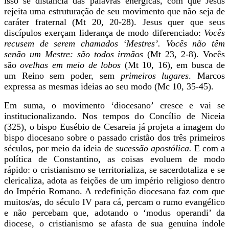
isso se distancia das palavras enérgicas, com que Jesus
rejeita uma estruturação de seu movimento que não seja de
caráter fraternal (Mt 20, 20-28). Jesus quer que seus
discípulos exerçam liderança de modo diferenciado:
Vocês
recusem de serem chamados ‘Mestres’. Vocês não têm
senão um Mestre: são todos irmãos
(Mt 23, 2-8). Vocês
são
ovelhas em meio de lobos
(Mt 10, 16), em busca de
um Reino sem poder, sem
primeiros lugares
.
Marcos
expressa as mesmas ideias ao seu modo (Mc 10, 35-45).
Em suma, o movimento ‘diocesano’ cresce e vai se
institucionalizando. Nos tempos do Concílio de Niceia
(325), o bispo Eusébio de Cesareia já projeta a imagem do
bispo diocesano sobre o passado cristão dos três primeiros
séculos, por meio da ideia de
sucessão apostólica.
E com a
política de Constantino, as coisas evoluem de modo
rápido: o cristianismo se territorializa, se sacerdotaliza e se
clericaliza, adota as feições de um império religioso dentro
do Império Romano. A redefinição diocesana faz com que
muitos/as, do século IV para cá, percam o rumo evangélico
e não percebam que, adotando o ‘modus operandi’ da
diocese, o cristianismo se afasta de sua genuína índole