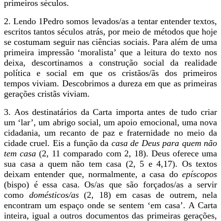
primeiros séculos.
2. Lendo 1Pedro somos levados/as
a tentar entender textos,
escritos tantos séculos atrás, por meio de métodos que hoje
se costumam seguir nas ciências sociais. Para além de uma
primeira impressão ‘moralista’ que a leitura do texto nos
deixa, descortinamos a construção social da realidade
política e social em que os cristãos/ãs dos primeiros
tempos viviam. Descobrimos a dureza em que as primeiras
gerações cristãs viviam.
3. Aos destinatários da Carta importa antes de tudo criar
um ‘lar’, um abrigo social, um apoio emocional, uma nova
cidadania, um recanto de paz e fraternidade no meio da
cidade cruel. Eis a função da
casa de Deus para quem não
tem casa
(2, 11 comparado com 2, 18). Deus oferece uma
sua casa a quem não tem casa (2, 5 e 4,17). Os textos
deixam entender que, normalmente, a casa do
epíscopos
(bispo) é essa casa. Os/as que são forçados/as a servir
como
domésticos/as
(2, 18) em casas de outrem, nela
encontram um espaço onde se sentem ‘em casa’. A Carta
inteira, igual a outros documentos das primeiras gerações,