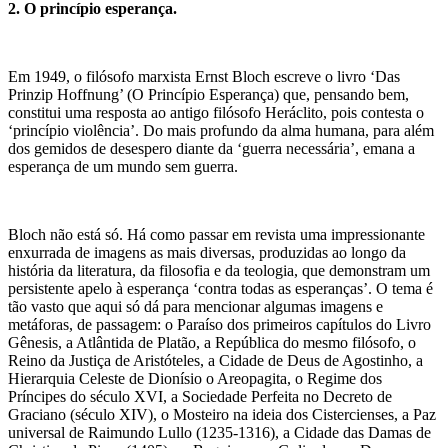
2. O princípio esperança.
Em 1949, o filósofo marxista Ernst Bloch escreve o livro ‘Das
Prinzip Hoffnung’ (O Princípio Esperança) que, pensando bem,
constitui uma resposta ao antigo filósofo Heráclito, pois contesta o
‘princípio violência’. Do mais profundo da alma humana, para além
dos gemidos de desespero diante da ‘guerra necessária’, emana a
esperança de um mundo sem guerra.
Bloch não está só. Há como passar em revista uma impressionante
enxurrada de imagens as mais diversas, produzidas ao longo da
história da literatura, da filosofia e da teologia, que demonstram um
persistente apelo à esperança ‘contra todas as esperanças’. O tema é
tão vasto que aqui só dá para mencionar algumas imagens e
metáforas, de passagem: o Paraíso dos primeiros capítulos do Livro
Gênesis, a Atlântida de Platão, a República do mesmo filósofo, o
Reino da Justiça de Aristóteles, a Cidade de Deus de Agostinho, a
Hierarquia Celeste de Dionísio o Areopagita, o Regime dos
Príncipes do século XVI, a Sociedade Perfeita no Decreto de
Graciano (século XIV), o Mosteiro na ideia dos Cistercienses, a Paz
universal de Raimundo Lullo (1235-1316), a Cidade das Damas de