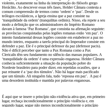
violento, exatamente na linha da interpretação do filósofo grego
Heráclito. Ao descrever essas três fases, Helder Câmara contesta a
comum compreensão de termos como ‘ordem’ e ‘paz’. Desde os
teólogos escolásticos, a Igreja ensina que a paz consiste na
‘tranquilidade da ordem’ (tranquilitas ordinis). Nisso, ela repete a seu
modo a definição que os administradores do Império Romano
davam à famosa ‘Paz Romana’, que consistia na afirmação seguinte:
as províncias conquistadas pelas legiões romanas estão ‘em paz’. O
intento fundamental dessas legiões consiste em estabelecer a paz no
mundo inteiro, enquanto a tarefa principal do Imperador consiste em
defender a paz. Ele é o principal defensor da paz (defensor pacis).
Não é difícil perceber que tanto a Pax Romana como a Pax
Clericalis têm seu fundamento no silêncio das massas populares. A
‘tranquilidade da ordem’ é uma expressão enganosa. Helder Câmara
conhecia suficientemente a situação da população pobre do
Nordeste brasileiro para poder dizer, em repetidas ocasiões, que a
paz reinante é a ‘paz dos túmulos’. Não há lugar mais pacificado
que um túmulo. Ali ninguém fala, tudo ‘repousa em paz’. A paz é
uma desordem instituída e mantida por palavras enganosas.
É aqui que se insere o princípio não-violência ativa que, em primeiro
lugar, rechaça incondicionalmente o princípio violência e, em
segundo lugar, segue não menos incondicionalmente o princípio