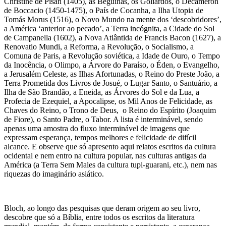
Christine de Pisan (1405), as Beguinas, os Goliardos, o Decameron
de Boccacio (1450-1475), o País de Cocanha, a Ilha Utopia de
Tomás Morus (1516), o Novo Mundo na mente dos ‘descobridores’,
a América ‘anterior ao pecado’, a Terra incógnita, a Cidade do Sol
de Campanella (1602), a Nova Atlântida de Francis Bacon (1627), a
Renovatio Mundi, a Reforma, a Revolução, o Socialismo, a
Comuna de Paris, a Revolução soviética, a Idade de Ouro, o Tempo
da Inocência, o Olimpo, a Árvore do Paraíso, o Éden, o Evangelho,
a Jerusalém Celeste, as Ilhas Afortunadas, o Reino do Preste João, a
Terra Prometida dos Livros de Josué, o Lugar Santo, o Santuário, a
Ilha de São Brandão, a Eneida, as Árvores do Sol e da Lua, a
Profecia de Ezequiel, a Apocalipse, os Mil Anos de Felicidade, as
Chaves do Reino, o Trono de Deus, o Reino do Espírito (Joaquim
de Fiore), o Santo Padre, o Tabor. A lista é interminável, sendo
apenas uma amostra do fluxo interminável de imagens que
expressam esperança, tempos melhores e felicidade de difícil
alcance. E observe que só apresento aqui relatos escritos da cultura
ocidental e nem entro na cultura popular, nas culturas antigas da
América (a Terra Sem Males da cultura tupi-guarani, etc.), nem nas
riquezas do imaginário asiático.
Bloch, ao longo das pesquisas que deram origem ao seu livro,
descobre que só a Bíblia, entre todos os escritos da literatura