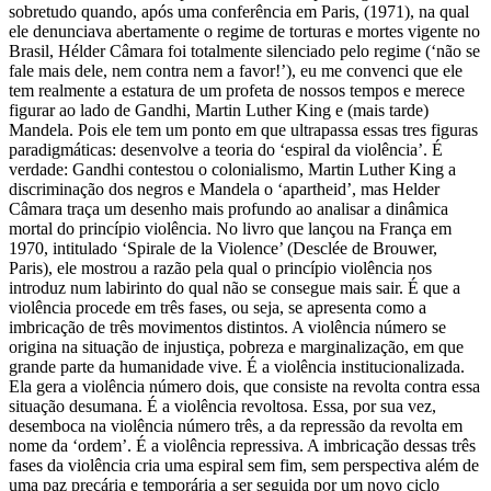
sobretudo quando, após uma conferência em Paris, (1971), na qual
ele denunciava abertamente o regime de torturas e mortes vigente no
Brasil, Hélder Câmara foi totalmente silenciado pelo regime (‘não se
fale mais dele, nem contra nem a favor!’), eu me convenci que ele
tem realmente a estatura de um profeta de nossos tempos e merece
figurar ao lado de Gandhi, Martin Luther King e (mais tarde)
Mandela. Pois ele tem um ponto em que ultrapassa essas tres figuras
paradigmáticas: desenvolve a teoria do ‘espiral da violência’. É
verdade: Gandhi contestou o colonialismo, Martin Luther King a
discriminação dos negros e Mandela o ‘apartheid’, mas Helder
Câmara traça um desenho mais profundo ao analisar a dinâmica
mortal do princípio violência. No livro que lançou na França em
1970, intitulado ‘Spirale de la Violence’ (Desclée de Brouwer,
Paris), ele mostrou a razão pela qual o princípio violência nos
introduz num labirinto do qual não se consegue mais sair. É que a
violência procede em três fases, ou seja, se apresenta como a
imbricação de três movimentos distintos. A violência número se
origina na situação de injustiça, pobreza e marginalização, em que
grande parte da humanidade vive. É a violência institucionalizada.
Ela gera a violência número dois, que consiste na revolta contra essa
situação desumana. É a violência revoltosa. Essa, por sua vez,
desemboca na violência número três, a da repressão da revolta em
nome da ‘ordem’. É a violência repressiva. A imbricação dessas três
fases da violência cria uma espiral sem fim, sem perspectiva além de
uma paz precária e temporária a ser seguida por um novo ciclo