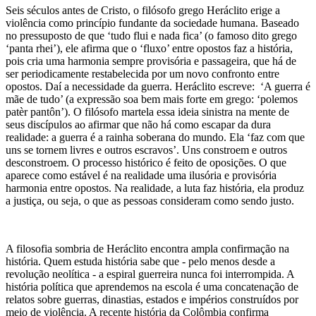
Seis séculos antes de Cristo, o filósofo grego Heráclito erige a
violência como princípio fundante da sociedade humana. Baseado
no pressuposto de que ‘tudo flui e nada fica’ (o famoso dito grego
‘panta rhei’), ele afirma que o ‘fluxo’ entre opostos faz a história,
pois cria uma harmonia sempre provisória e passageira, que há de
ser periodicamente restabelecida por um novo confronto entre
opostos. Daí a necessidade da guerra. Heráclito escreve: ‘A guerra é
mãe de tudo’ (a expressão soa bem mais forte em grego: ‘polemos
patèr pantôn’). O filósofo martela essa ideia sinistra na mente de
seus discípulos ao afirmar que não há como escapar da dura
realidade: a guerra é a rainha soberana do mundo. Ela ‘faz com que
uns se tornem livres e outros escravos’. Uns constroem e outros
desconstroem. O processo histórico é feito de oposições. O que
aparece como estável é na realidade uma ilusória e provisória
harmonia entre opostos. Na realidade, a luta faz história, ela produz
a justiça, ou seja, o que as pessoas consideram como sendo justo.
A filosofia sombria de Heráclito encontra ampla confirmação na
história. Quem estuda história sabe que - pelo menos desde a
revolução neolítica - a espiral guerreira nunca foi interrompida. A
história política que aprendemos na escola é uma concatenação de
relatos sobre guerras, dinastias, estados e impérios construídos por
meio de violência. A recente história da Colômbia confirma