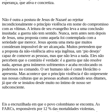
esperança, que ativa e concretiza.
Não é outra a postura de Jesus de Nazaré ao rejeitar
incondicionalmente o princípio violência em nome do compromisso
com as vítimas. A leitura de seu evangelho leva a uma conclusão
inusitada: a guerra não tem sentido. Nunca, nem antes nem depois
de Jesus, uma proposta como aquela foi contemplada com a
seriedade que merece. Jesus aponta uma meta que muitos
consideram impossível de ser alcançada. Muitos pretendem
que
a
proposta da não-violência ativa seja ingênua, um ‘pio desejo’
capaz de comover as pessoas, mas que não leva a nada. Eles não
percebem que o contrário é verdade: é a guerra que não resolve
nada, apenas gera inúmeros sofrimentos e acaba recolocando os
poderosos no comando. O ser humano não é como Heráclito o
apresenta. Mas acontece que o princípio violência é tão onipresente
nas nossas culturas que as pessoas acabam aceitando seus ditames,
já que ele se instalou desde muito no íntimo de nosso ser
subconsciente.
Eis a encruzilhada em que o povo colombiano se encontra. As
FARCs, responsáveis por 12 % das mortalidades violentas,