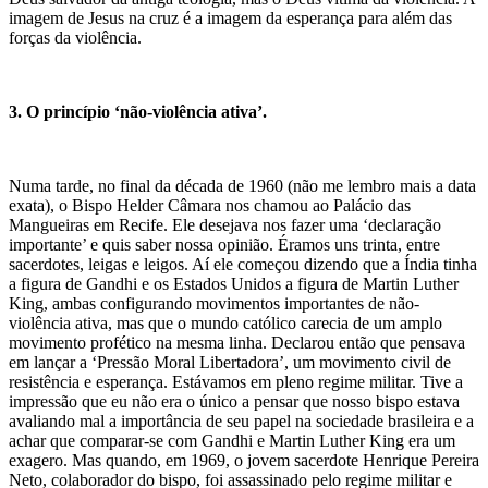
imagem de Jesus na cruz é a imagem da esperança para além das
forças da violência.
3. O princípio ‘não-violência ativa’.
Numa tarde, no final da década de 1960 (não me lembro mais a data
exata), o Bispo Helder Câmara nos chamou ao Palácio das
Mangueiras em Recife. Ele desejava nos fazer uma ‘declaração
importante’ e quis saber nossa opinião. Éramos uns trinta, entre
sacerdotes, leigas e leigos. Aí ele começou dizendo que a Índia tinha
a figura de Gandhi e os Estados Unidos a figura de Martin Luther
King, ambas configurando movimentos importantes de não-
violência ativa, mas que o mundo católico carecia de um amplo
movimento profético na mesma linha. Declarou então que pensava
em lançar a ‘Pressão Moral Libertadora’, um movimento civil de
resistência e esperança. Estávamos em pleno regime militar. Tive a
impressão que eu não era o único a pensar que nosso bispo estava
avaliando mal a importância de seu papel na sociedade brasileira e a
achar que comparar-se com Gandhi e Martin Luther King era um
exagero. Mas quando, em 1969, o jovem sacerdote Henrique Pereira
Neto, colaborador do bispo, foi assassinado pelo regime militar e