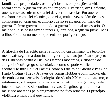
famílias, as propriedades, os ‘negócios’, as corporações, a vida
social enfim. A guerra cria as civilizações. É verdade, diz Heráclito,
que as pessoas sofrem sob a lei da guerra, mas elas têm que se
conformar com a lei cósmica, que visa, muitas vezes além de nossa
compreensão, criar um equilíbrio que só se alcança por meio da
guerra. O ferro governa o mundo, a guerra é um mal necessário. O
melhor que se possa fazer é fazer a guerra boa, a ‘guerra justa’. Mas
o filósofo deixa no meio o que entende por ‘guerra justa’.
A filosofia de Heráclito penetra fundo no cristianismo. Os teólogos
medievais seguem a doutrina da ‘guerra justa’ ao justificar o projeto
das Cruzadas contra o Islã. Nos tempos modernos, a filosofia do
antigo fikósofo grego se seculariza, como se pode verificar no
escrito ‘De Iure Belli et Pacis’ (‘sobre o Direito de Guerra e Paz), de
Hugo Grotius (1625). Através de Tomás Hobbes e John Locke, ela
desemboca nas terríveis ideologias do século XX como o nazismo, o
estalinismo, o franquismo, o salazarismo, etc., cujos germes, neste
início do século XXI, continuam vivas. Os gritos ‘guerra nunca
mais’ são abafados pelo pragmatismo político reinante. O princípio
violência é mais atual que nunca.