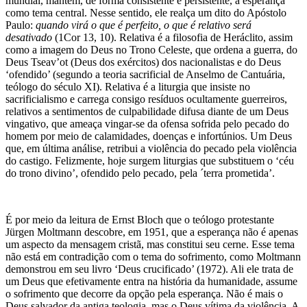
mundial, mantém, de forma consistente e persistente, a esperança
como tema central. Nesse sentido, ele realça um dito do Apóstolo
Paulo:
quando virá o que é perfeito, o que é relativo será
desativado
(1Cor 13, 10). Relativa é a filosofia de Heráclito, assim
como a imagem do Deus no Trono Celeste, que ordena a guerra, do
Deus Tseav’ot (Deus dos exércitos) dos nacionalistas e do Deus
‘ofendido’ (segundo a teoria sacrificial de Anselmo de Cantuária,
teólogo do século XI). Relativa é a liturgia que insiste no
sacrificialismo e carrega consigo resíduos ocultamente guerreiros,
relativos a sentimentos de culpabilidade difusa diante de um Deus
vingativo, que ameaça vingar-se da ofensa sofrida pelo pecado do
homem por meio de calamidades, doenças e infortúnios. Um Deus
que, em última análise, retribui a violência do pecado pela violência
do castigo. Felizmente, hoje surgem liturgias que substituem o ‘céu
do trono divino’, ofendido pelo pecado, pela ´terra prometida’.
É por meio da leitura de Ernst Bloch que o teólogo protestante
Jürgen Moltmann descobre, em 1951, que a esperança não é apenas
um aspecto da mensagem cristã, mas constitui seu cerne. Esse tema
não está em contradição com o tema do sofrimento, como Moltmann
demonstrou em seu livro ‘Deus crucificado’ (1972). Ali ele trata de
um Deus que efetivamente entra na história da humanidade, assume
o sofrimento que decorre da opção pela esperança. Não é mais o
Deus salvador da antiga teologia, mas o Deus vítima da violência. A