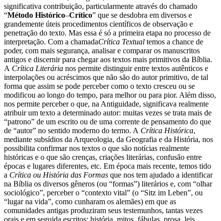
significativa contribuição, particularmente através do chamado
“
Método Histórico
–
Crítico
” que se desdobra em diversos e
grandemente úteis procedimentos científicos de observação e
penetração do texto. Mas essa é só a primeira etapa no processo de
interpretação. Com a chamada
Crítica Textual
temos a chance de
poder, com mais segurança, analisar e comparar os manuscritos
antigos e discernir para chegar aos textos mais primitivos da Bíblia.
A
Crítica Literária
nos permite distinguir entre textos autênticos e
interpolações ou acréscimos que não são do autor primitivo, de tal
forma que assim se pode perceber como o texto cresceu ou se
modificou ao longo do tempo, para melhor ou para pior. Além disso,
nos permite perceber o que, na Antiguidade, significava realmente
atribuir um texto a determinado autor: muitas vezes se trata mais de
“patrono” de um escrito ou de uma corrente de pensamento do que
de “autor” no sentido moderno do termo. A
Crítica Histórica
,
mediante subsídios da Arqueologia, da Geografia e da História, nos
possibilita confirmar nos textos o que são notícias realmente
históricas e o que são crenças, criações literárias, confusão entre
épocas e lugares diferentes, etc. Em época mais recente, temos tido
a
Crítica ou História das Formas
que nos tem ajudado a identificar
na Bíblia os diversos gêneros (ou “formas”) literários e, com “olhar
sociológico”, perceber o “contexto vital” (o “Sitz im Leben”, ou
“lugar na vida”, como cunharam os alemães) em que as
comunidades antigas produziram seus testemunhos, tantas vezes
orais e em seguida escritos: história, mitos, fábulas, prosa, leis,