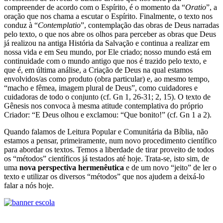
compreender de acordo com o Espírito, é o momento da “
Oratio
”, a
oração que nos chama a escutar o Espírito. Finalmente, o texto nos
conduz à “
Contemplatio
”, contemplação das obras de Deus narradas
pelo texto, o que nos abre os olhos para perceber as obras que Deus
já realizou na antiga História da Salvação e continua a realizar em
nossa vida e em Seu mundo, por Ele criado; nosso mundo está em
continuidade com o mundo antigo que nos é trazido pelo texto, e
que é, em última análise, a Criação de Deus na qual estamos
envolvidos/as como produto (obra particular) e, ao mesmo tempo,
“macho e fêmea, imagem plural de Deus”, como cuidadores e
cuidadoras de todo o conjunto (cf. Gn 1, 26-31; 2, 15). O texto de
Gênesis nos convoca à mesma atitude contemplativa do próprio
Criador: “E Deus olhou e exclamou: “Que bonito!” (cf. Gn 1 a 2).
Quando falamos de Leitura Popular e Comunitária da Bíblia, não
estamos a pensar, primeiramente, num novo procedimento científico
para abordar os textos. Temos a liberdade de tirar proveito de todos
os “métodos” científicos já testados até hoje. Trata-se, isto sim, de
uma
nova perspectiva hermenêutica
e de um novo “jeito” de ler o
texto e utilizar os diversos “métodos” que nos ajudem a deixá-lo
falar a nós hoje.