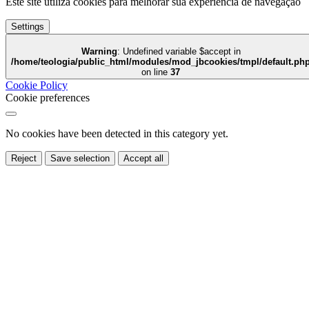
Este site utiliza cookies para melhorar sua experiência de navegação
Settings
Warning
: Undefined variable $accept in
/home/teologia/public_html/modules/mod_jbcookies/tmpl/default.ph
on line
37
Cookie Policy
Cookie preferences
No cookies have been detected in this category yet.
Reject
Save selection
Accept all