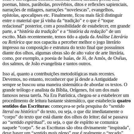
poemas, hinos, parábolas, provérbios, ditos e reflexões sapienciais,
narrações de milagres, narrações “novelescas”, evangelhos,
epístolas, apocalipses etc. Finalmente, ficou mais fácil distinguir
entre o material que já vinha da “tradição” e o que é “toque
redacional” posterior, com a possibilidade de estabelecer, em grande
parte, a “
história da
tradição
” e a “
história da redação
” de um
escrito. Mais recentemente, temos tido a ajuda da
Análise Literária
ou Retórica
que nos capacita a perceber melhor o jogo literário
impresso na composição e estrutura do texto final que possuímos
diante dos olhos, algumas obras são de alto valor de arte literária,
como, por exemplo, a poesia de Isaías, de Jó, de Amós, de Oséias,
dos salmos, de João evangelista e tantos outros.
Isso aí, quanto a contribuições metodológicas mais recentes.
Devemos, no entanto, reconhecer que já desde a Antiguidade
sempre se buscou uma maneira sistemática de abordar os textos. O
grande teólogo e analista da Bíblia, Orígenes, foi um dos mais
famosos nessa tarefa. Na Era Patrística, chegou-se a estabelecer um
procedimento de leitura bastante sistemático, que estabelecia
quatro
sentidos das Escrituras
: começava-se pela pesquisa do “
sentido
literal ou histórico
” do texto, ou seja, o que diz imediatamente o
“corpo” do texto que está diante dos olhos do leitor; daí se passava
ao “
sentido espiritual
”, ou seja, o que de espírito se comunica
naquele “corpo”. Se as Escrituras são obra divinamente “inspirada”,
deve haver um “
sentido mais pleno
” que é realmente o “recado”