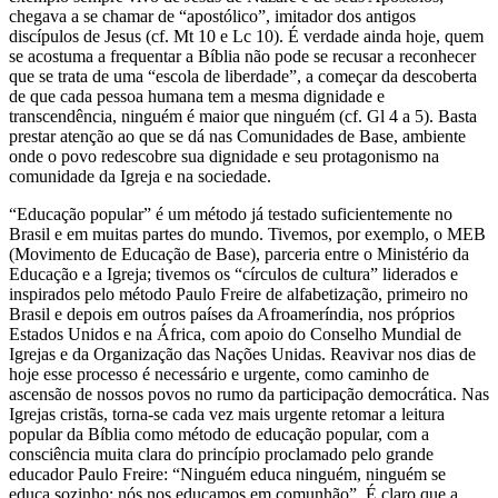
chegava a se chamar de “apostólico”, imitador dos antigos
discípulos de Jesus (cf. Mt 10 e Lc 10). É verdade ainda hoje, quem
se acostuma a frequentar a Bíblia não pode se recusar a reconhecer
que se trata de uma “escola de liberdade”, a começar da descoberta
de que cada pessoa humana tem a mesma dignidade e
transcendência, ninguém é maior que ninguém (cf. Gl 4 a 5). Basta
prestar atenção ao que se dá nas Comunidades de Base, ambiente
onde o povo redescobre sua dignidade e seu protagonismo na
comunidade da Igreja e na sociedade.
“Educação popular” é um método já testado suficientemente no
Brasil e em muitas partes do mundo. Tivemos, por exemplo, o MEB
(Movimento de Educação de Base), parceria entre o Ministério da
Educação e a Igreja; tivemos os “círculos de cultura” liderados e
inspirados pelo método Paulo Freire de alfabetização, primeiro no
Brasil e depois em outros países da Afroameríndia, nos próprios
Estados Unidos e na África, com apoio do Conselho Mundial de
Igrejas e da Organização das Nações Unidas. Reavivar nos dias de
hoje esse processo é necessário e urgente, como caminho de
ascensão de nossos povos no rumo da participação democrática. Nas
Igrejas cristãs, torna-se cada vez mais urgente retomar a leitura
popular da Bíblia como método de educação popular, com a
consciência muita clara do princípio proclamado pelo grande
educador Paulo Freire: “Ninguém educa ninguém, ninguém se
educa sozinho; nós nos educamos em comunhão”. É claro que a