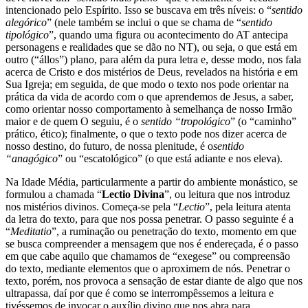
intencionado pelo Espírito. Isso se buscava em três níveis: o “
sentido
alegórico
” (nele também se inclui o que se chama de “
sentido
tipológico
”, quando uma figura ou acontecimento do AT antecipa
personagens e realidades que se dão no NT), ou seja, o que está em
outro (“állos”) plano, para além da pura letra e, desse modo, nos fala
acerca de Cristo e dos mistérios de Deus, revelados na história e em
Sua Igreja; em seguida, de que modo o texto nos pode orientar na
prática da vida de acordo com o que aprendemos de Jesus, a saber,
como orientar nosso comportamento à semelhança de nosso Irmão
maior e de quem O seguiu, é o
sentido “tropológico
” (o “caminho”
prático, ético); finalmente, o que o texto pode nos dizer acerca de
nosso destino, do futuro, de nossa plenitude, é o
sentido
“anagógico
” ou “escatológico” (o que está adiante e nos eleva).
Na Idade Média, particularmente a partir do ambiente monástico, se
formulou a chamada “
Lectio Divina
”, ou leitura que nos introduz
nos mistérios divinos. Começa-se pela “
Lectio
”, pela leitura atenta
da letra do texto, para que nos possa penetrar. O passo seguinte é a
“
Meditatio
”, a ruminação ou penetração do texto, momento em que
se busca compreender a mensagem que nos é endereçada, é o passo
em que cabe aquilo que chamamos de “exegese” ou compreensão
do texto, mediante elementos que o aproximem de nós. Penetrar o
texto, porém, nos provoca a sensação de estar diante de algo que nos
ultrapassa, daí por que é como se interrompêssemos a leitura e
tivéssemos de invocar o auxílio divino que nos abra para