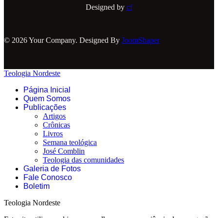
Designed by
cf
© 2026 Your Company. Designed By
JoomShaper
Teologia Nordeste
Página Inicial
Quem Somos
Publicações
Artigos
Crônicas
Livros
Semana teológica
José Comblin
Teologia das comunidades
Galeria de Fotos
Fale Conosco
Boletim
Teologia Nordeste