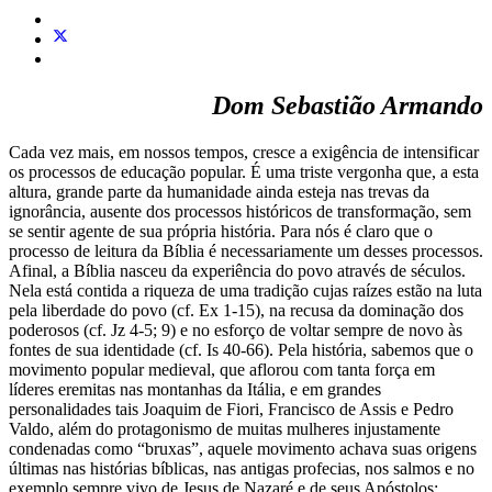
Dom Sebastião Armando
Cada vez mais, em nossos tempos, cresce a exigência de intensificar
os processos de educação popular. É uma triste vergonha que, a esta
altura, grande parte da humanidade ainda esteja nas trevas da
ignorância, ausente dos processos históricos de transformação, sem
se sentir agente de sua própria história. Para nós é claro que o
processo de leitura da Bíblia é necessariamente um desses processos.
Afinal, a Bíblia nasceu da experiência do povo através de séculos.
Nela está contida a riqueza de uma tradição cujas raízes estão na luta
pela liberdade do povo (cf. Ex 1-15), na recusa da dominação dos
poderosos (cf. Jz 4-5; 9) e no esforço de voltar sempre de novo às
fontes de sua identidade (cf. Is 40-66). Pela história, sabemos que o
movimento popular medieval, que aflorou com tanta força em
líderes eremitas nas montanhas da Itália, e em grandes
personalidades tais Joaquim de Fiori, Francisco de Assis e Pedro
Valdo, além do protagonismo de muitas mulheres injustamente
condenadas como “bruxas”, aquele movimento achava suas origens
últimas nas histórias bíblicas, nas antigas profecias, nos salmos e no
exemplo sempre vivo de Jesus de Nazaré e de seus Apóstolos;