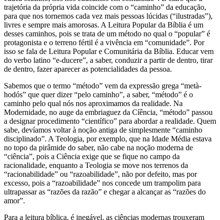
trajetória da própria vida coincide com o “caminho” da educação,
para que nos tornemos cada vez mais pessoas lúcidas (“ilustradas”),
livres e sempre mais amorosas. A Leitura Popular da Bíblia é um
desses caminhos, pois se trata de um método no qual o “popular” é
protagonista e o terreno fértil é a vivência em “comunidade”. Por
isso se fala de Leitura Popular e Comunitária da Bíblia. Educar vem
do verbo latino “e-ducere”, a saber, conduzir a partir de dentro, tirar
de dentro, fazer aparecer as potencialidades da pessoa.
Sabemos que o termo “método” vem da expressão grega “metà-
hodós” que quer dizer “pelo caminho”, a saber, “método” é o
caminho pelo qual nós nos aproximamos da realidade. Na
Modernidade, no auge da embriaguez da Cíência, “método” passou
a designar procedimento “científico” para abordar a realidade. Quem
sabe, devíamos voltar à noção antiga de simplesmente “caminho
disciplinado”. A Teologia, por exemplo, que na Idade Média estava
no topo da pirâmide do saber, não cabe na noção moderna de
“ciência”, pois a Ciência exige que se fique no campo da
racionalidade, enquanto a Teologia se move nos terrenos da
“racionabilidade” ou “razoabilidade”, não por defeito, mas por
excesso, pois a “razoabilidade” nos concede um trampolim para
ultrapassar as “razões da razão” e chegar a alcançar as “razões do
amor”.
Para a leitura bíblica, é inegável, as ciências modernas trouxeram