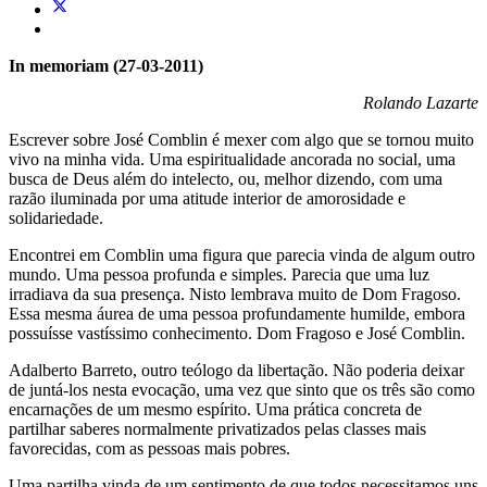
In memoriam (27-03-2011)
Rolando Lazarte
Escrever sobre José Comblin é mexer com algo que se tornou muito
vivo na minha vida. Uma espiritualidade ancorada no social, uma
busca de Deus além do intelecto, ou, melhor dizendo, com uma
razão iluminada por uma atitude interior de amorosidade e
solidariedade.
Encontrei em Comblin uma figura que parecia vinda de algum outro
mundo. Uma pessoa profunda e simples. Parecia que uma luz
irradiava da sua presença. Nisto lembrava muito de Dom Fragoso.
Essa mesma áurea de uma pessoa profundamente humilde, embora
possuísse vastíssimo conhecimento. Dom Fragoso e José Comblin.
Adalberto Barreto, outro teólogo da libertação. Não poderia deixar
de juntá-los nesta evocação, uma vez que sinto que os três são como
encarnações de um mesmo espírito. Uma prática concreta de
partilhar saberes normalmente privatizados pelas classes mais
favorecidas, com as pessoas mais pobres.
Uma partilha vinda de um sentimento de que todos necessitamos uns