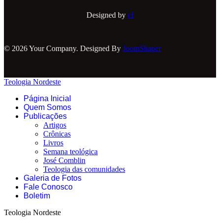
Designed by
cf
© 2026 Your Company. Designed By
JoomShaper
Teologia Nordeste
Página Inicial
Quem Somos
Publicações
Artigos
Crônicas
Livros
Semana teológica
José Comblin
Teologia das comunidades
Galeria de Fotos
Fale Conosco
Boletim
Teologia Nordeste